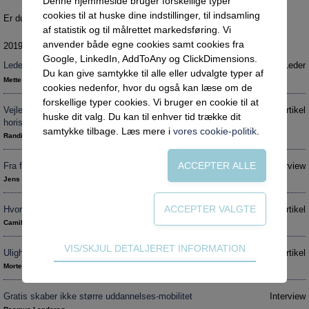
Denne hjemmeside bruger forskellige typer
Social retfærdighed
cookies til at huske dine indstillinger, til indsamling
Er du ikke tilmeldt Vejlederforum? Få en
gratis prøveperiode
.
Netværk
af statistik og til målrettet markedsføring. Vi
anvender både egne cookies samt cookies fra
Intelligens
2019 nr. 2
Google, LinkedIn, AddToAny og ClickDimensions.
Leder: Vi skal gøre rummet større
Leder
Uddannelser under corona
Du kan give samtykke til alle eller udvalgte typer af
Mette Marie Callesen
cookies nedenfor, hvor du også kan læse om de
Vejledningsindsatsen under corona
forskellige typer cookies. Vi bruger en cookie til at
Vejledning skal udvide og ikke indsnævre
Artikel
Professioner under pres
huske dit valg. Du kan til enhver tid trække dit
horisonten
samtykke tilbage. Læs mere i
vores cookie-politik
.
Frafald
Randi Boelskifte Skovhus
Veje til virkeligheden
Fra forsvunden fuldmægtig til møbelsnedker
Interview
Den kommunale ungeindsats
Jens Eldrup
Social mobilitet
Hvorfor er uddannelsesvalget blevet sværere?
Artikel
Misbrug
Camilla Hutters
Praksischok
Teknisk
VIS/SKJUL DETALJERET INFORMATION
Ulighed udryddes ikke ved at bryde social arv
Artikel
Tekniske cookies er nødvendige for hjemmesidens
Data og dialog
Morten Ejrnæs
grundlæggende funktioner som fx navigation,
Borgeren i centrum
adgangskontrol samt indkøbskurv og kan derfor
Gratis skaber ikke større uddannelses-mobilitet
Interview
ikke fravælges.