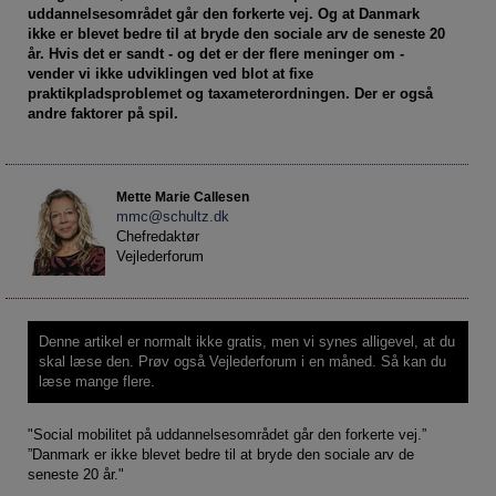
Social retfærdighed
OM VEJLEDERFORUM
uddannelsesområdet går den forkerte vej. Og at Danmark
ikke er blevet bedre til at bryde den sociale arv de seneste 20
Netværk
Abonnement
år. Hvis det er sandt - og det er der flere meninger om -
Intelligens
Kontakt
vender vi ikke udviklingen ved blot at fixe
Tilmelding og prøveperiode
praktikpladsproblemet og taxameterordningen. Der er også
Uddannelser under corona
Vilkår og betingelser
Abonnementspriser
andre faktorer på spil.
Vejledningsindsatsen under corona
Professioner under pres
Mette Marie Callesen
Frafald
mmc@schultz.dk
Chefredaktør
Veje til virkeligheden
Vejlederforum
Den kommunale ungeindsats
Social mobilitet
Denne artikel er normalt ikke gratis, men vi synes alligevel, at du
Misbrug
skal læse den.
Prøv også Vejlederforum i en måned.
Så kan du
læse mange flere.
Praksischok
Data og dialog
"Social mobilitet på uddannelsesområdet går den forkerte vej.”
”Danmark er ikke blevet bedre til at bryde den sociale arv de
Borgeren i centrum
seneste 20 år."