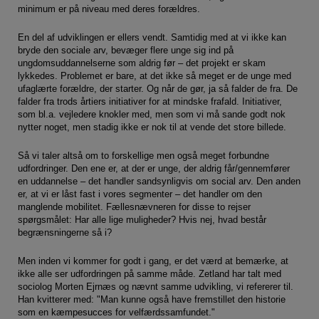
minimum er på niveau med deres forældres.
En del af udviklingen er ellers vendt. Samtidig med at vi ikke kan
bryde den sociale arv, bevæger flere unge sig ind på
ungdomsuddannelserne som aldrig før – det projekt er skam
lykkedes. Problemet er bare, at det ikke så meget er de unge med
ufaglærte forældre, der starter. Og når de gør, ja så falder de fra. De
falder fra trods årtiers initiativer for at mindske frafald. Initiativer,
som bl.a. vejledere knokler med, men som vi må sande godt nok
nytter noget, men stadig ikke er nok til at vende det store billede.
Så vi taler altså om to forskellige men også meget forbundne
udfordringer. Den ene er, at der er unge, der aldrig får/gennemfører
en uddannelse – det handler sandsynligvis om social arv. Den anden
er, at vi er låst fast i vores segmenter – det handler om den
manglende mobilitet. Fællesnævneren for disse to rejser
spørgsmålet: Har alle lige muligheder? Hvis nej, hvad består
begrænsningerne så i?
Men inden vi kommer for godt i gang, er det værd at bemærke, at
ikke alle ser udfordringen på samme måde. Zetland har talt med
sociolog Morten Ejrnæs og nævnt samme udvikling, vi refererer til.
Han kvitterer med: "Man kunne også have fremstillet den historie
som en kæmpesucces for velfærdssamfundet."