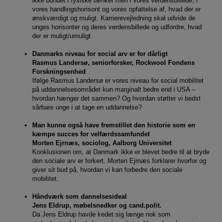
ikke bundet i fysiske lænker men i vores verdensbillede, i
vores handlingshorisont og vores opfattelse af, hvad der er
ønskværdigt og muligt. Karrierevejledning skal udvide de
unges horisonter og deres verdensbillede og udfordre, hvad
der er muligt/umuligt.
Danmarks niveau for social arv er for dårligt
Rasmus Landersø, seniorforsker, Rockwool Fondens
Forskningsenhed
Ifølge Rasmus Landersø er vores niveau for social mobilitet
på uddannelsesområdet kun marginalt bedre end i USA –
hvordan hænger det sammen? Og hvordan støtter vi bedst
sårbare unge i at tage en uddannelse?
Man kunne også have fremstillet den historie som en
kæmpe succes for velfærdssamfundet
Morten Ejrnæs, sociolog, Aalborg Universitet
Konklusionen om, at Danmark ikke er blevet bedre til at bryde
den sociale arv er forkert. Morten Ejrnæs forklarer hvorfor og
giver sit bud på, hvordan vi kan forbedre den sociale
mobilitet.
Håndværk som dannelsesideal
Jens Eldrup, møbelsnedker og cand.polit.
Da Jens Eldrup havde kedet sig længe nok som