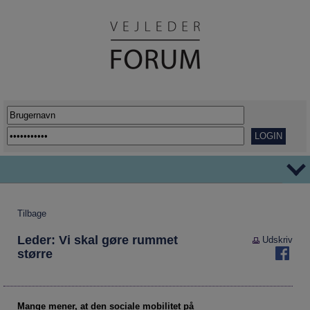
TEMAER
Tilbage
Ordblindhed
AFVEJE
Leder: Vi skal gøre rummet
Udskriv
Overgange
REPORTAGER
større
Her går det godt
VIDENSDELING
Udflytning af uddannelser
KORT OG GODT
Mange mener, at den sociale mobilitet på