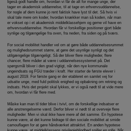
ligeså godt handle om, hvordan vi får de alt for mange unge, der
flere hjemmesider og registrerer, hvad brugeren
tager en akademisk uddannelse, til at tage en erhvervsuddannelse,
interesserer sig for/søger på for at kunne vise
for nogle af dem kunne jo rent faktisk have lyst til det. Så hvis vi
skal tale mere om koder, hvordan knækker man så koden, når man
personrettede annoncer, når denne færdes på
er vokset op i et akademisk middelklassehjem og gerne vil have en
internettet.
erhvervsuddannelse. Hvordan får vi forskellige positioner gjort både
synlige og tilgængelige fra oven, fra neden, fra siden og på tværs.
For social mobilitet handler vel om at gøre både uddannelsesrummet
og mulighedsrummet større, at gøre det usynlige synligt og det
utilgængelige tilgængeligt. Så der bliver flere muligheder, flere
chancer, flere måder at være i uddannelsessystemet på. Det
spørgsmål bliver i den grad vigtigt, når den nye kommunale
ungeindsats og FGU træder i kraft. Her starter de første elever i
august 2019. For første gang er der etableret en samlet vej for
udsatte unge, med fuld politisk enighed og opbakning om retning og
indsats. Hvis det projekt skal lykkes, er vi også nødt til at vide mere
om, hvordan vi får flere med.
Måske kan man til tider blive i tvivl, om de forskellige indsatser er
alle anstrengelserne værd. Derfor bliver vi nødt til at overveje flere
muligheder. Men vi skal ikke have mere af det samme. En hypotese
kunne være, at det kunne bidrage til den sociale mobilitet at smide
camouflagen for at gøre håndværket attraktivt. En anden hypotese
kunne være, at middelklassens privilegieblindhed spiller en rolle. Når