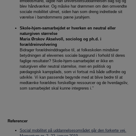
embedsmand, lagde han universitetsuddannelsen bag sig og
blev håndværker. Og måske har drømmen om den omvendte
sociale mobilitet ulmet, siden han som dreng indrettede sit
værelse i barndommens pæne jurahjem.
Skole-hjem-samarbejdet er hverken en neutral eller
naturgiven størrelse
Maria Ørskov Akselvoll, sociolog og ph.d. i
forældreinvolvering
Bidrager forældreinddragelse til, at folkeskolen mindsker
betydningen af elevernes sociale baggrund i forhold til deres
faglige resultater? Skole-hjem-samarbejdet er ikke en
naturgiven eller neutral størrelse, men en politisk og
pædagogisk kampplads, som vi fortsat må både udfordre og
udvikle. Vi kan passende begynde med at blive bedre til at
medtænke forældres forskellige ressourcer og de hverdagsliv,
som samarbejdet skal kunne integreres i.”
Referencer
Social mobilitet på uddannelsesområdet går den forkerte vej.
Momentum nr. 2, 22. januar 2019.