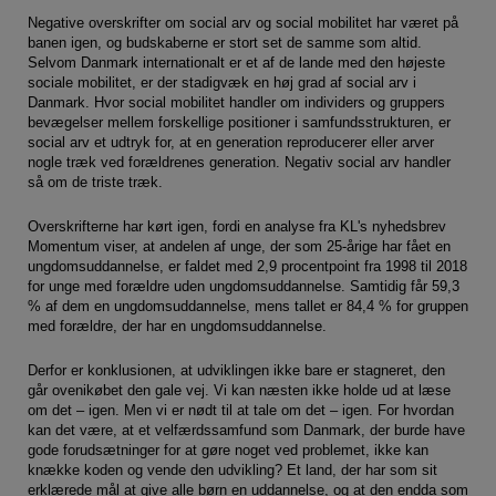
Pseudoarbejde
Negative overskrifter om social arv og social mobilitet har været på
Hackschooling
banen igen, og budskaberne er stort set de samme som altid.
Selvom Danmark internationalt er et af de lande med den højeste
Digitale kompetencer
sociale mobilitet, er der stadigvæk en høj grad af social arv i
Danmark. Hvor social mobilitet handler om individers og gruppers
Virksomheder
bevægelser mellem forskellige positioner i samfundsstrukturen, er
social arv et udtryk for, at en generation reproducerer eller arver
Magasinet - alle temaer
nogle træk ved forældrenes generation. Negativ social arv handler
Magasinet - alle navne
så om de triste træk.
Overskrifterne har kørt igen, fordi en analyse fra KL's nyhedsbrev
Momentum viser, at andelen af unge, der som 25-årige har fået en
ungdomsuddannelse, er faldet med 2,9 procentpoint fra 1998 til 2018
for unge med forældre uden ungdomsuddannelse. Samtidig får 59,3
% af dem en ungdomsuddannelse, mens tallet er 84,4 % for gruppen
med forældre, der har en ungdomsuddannelse.
Derfor er konklusionen, at udviklingen ikke bare er stagneret, den
går ovenikøbet den gale vej. Vi kan næsten ikke holde ud at læse
om det – igen. Men vi er nødt til at tale om det – igen. For hvordan
kan det være, at et velfærdssamfund som Danmark, der burde have
gode forudsætninger for at gøre noget ved problemet, ikke kan
knække koden og vende den udvikling? Et land, der har som sit
erklærede mål at give alle børn en uddannelse, og at den endda som