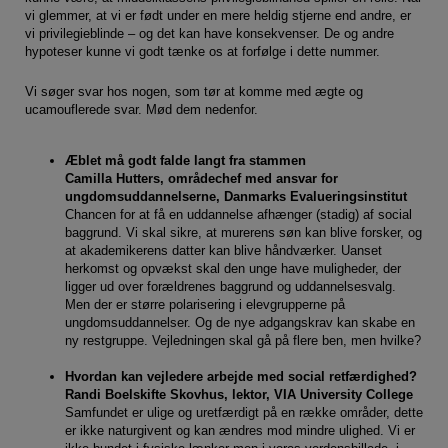
vi glemmer, at vi er født under en mere heldig stjerne end andre, er
vi privilegieblinde – og det kan have konsekvenser. De og andre
hypoteser kunne vi godt tænke os at forfølge i dette nummer.
Vi søger svar hos nogen, som tør at komme med ægte og
ucamouflerede svar. Mød dem nedenfor.
Æblet må godt falde langt fra stammen
Camilla Hutters, områdechef med ansvar for
ungdomsuddannelserne, Danmarks Evalueringsinstitut
Chancen for at få en uddannelse afhænger (stadig) af social
baggrund. Vi skal sikre, at murerens søn kan blive forsker, og
at akademikerens datter kan blive håndværker. Uanset
herkomst og opvækst skal den unge have muligheder, der
ligger ud over forældrenes baggrund og uddannelsesvalg.
Men der er større polarisering i elevgrupperne på
ungdomsuddannelser. Og de nye adgangskrav kan skabe en
ny restgruppe. Vejledningen skal gå på flere ben, men hvilke?
Hvordan kan vejledere arbejde med social retfærdighed?
Randi Boelskifte Skovhus, lektor, VIA University College
Samfundet er ulige og uretfærdigt på en række områder, dette
er ikke naturgivent og kan ændres mod mindre ulighed. Vi er