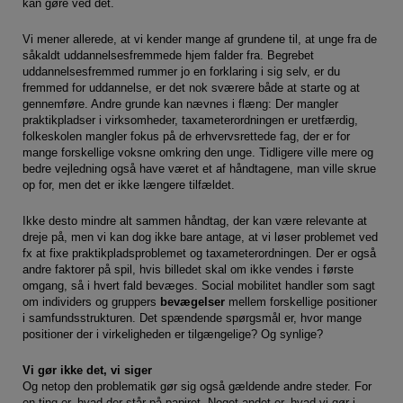
kan gøre ved det.
Vi mener allerede, at vi kender mange af grundene til, at unge fra de
såkaldt uddannelsesfremmede hjem falder fra. Begrebet
uddannelsesfremmed rummer jo en forklaring i sig selv, er du
fremmed for uddannelse, er det nok sværere både at starte og at
gennemføre. Andre grunde kan nævnes i flæng: Der mangler
praktikpladser i virksomheder, taxameterordningen er uretfærdig,
folkeskolen mangler fokus på de erhvervsrettede fag, der er for
mange forskellige voksne omkring den unge. Tidligere ville mere og
bedre vejledning også have været et af håndtagene, man ville skrue
op for, men det er ikke længere tilfældet.
Ikke desto mindre alt sammen håndtag, der kan være relevante at
dreje på, men vi kan dog ikke bare antage, at vi løser problemet ved
fx at fixe praktikpladsproblemet og taxameterordningen. Der er også
andre faktorer på spil, hvis billedet skal om ikke vendes i første
omgang, så i hvert fald bevæges. Social mobilitet handler som sagt
om individers og gruppers
bevægelser
mellem forskellige positioner
i samfundsstrukturen. Det spændende spørgsmål er, hvor mange
positioner der i virkeligheden er tilgængelige? Og synlige?
Vi gør ikke det, vi siger
Og netop den problematik gør sig også gældende andre steder. For
en ting er, hvad der står på papiret. Noget andet er, hvad vi gør i