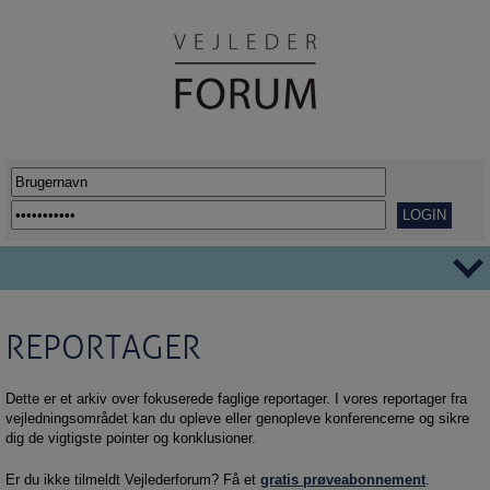
TEMAER
REPORTAGER
Ordblindhed
AFVEJE
Overgange
REPORTAGER
Dette er et arkiv over fokuserede faglige reportager. I vores reportager fra
vejledningsområdet kan du opleve eller genopleve konferencerne og sikre
Her går det godt
VIDENSDELING
dig de vigtigste pointer og konklusioner.
Udflytning af uddannelser
KORT OG GODT
Er du ikke tilmeldt Vejlederforum? Få et
gratis prøveabonnement
.