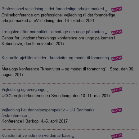
Social retfærdighed
OM VEJLEDERFORUM
Professionel vejledning til det foranderlige arbejdsmarked
Netværk
Abonnement
Onlinekonference om professionel vejledning til det foranderlige
Intelligens
Kontakt
Tilmelding og prøveperiode
arbejdsmarked af eVejledning, den 14. oktober 2021
Uddannelser under corona
Vilkår og betingelser
Abonnementspriser
Længslen efter normalitet - reportage om unge på kanten
Center for Ungdomsforsknings konference om unge på kanten i
Vejledningsindsatsen under corona
København, den 9. november 2017
Professioner under pres
Kulturelle øjebliksbilleder - kreativitet og modet til forandring
Frafald
Metalogs konference "Kreativitet – og modet til forandring" i Sorø, den 30.
Veje til virkeligheden
august 2017
Den kommunale ungeindsats
Vejledning og overgange
Social mobilitet
UCC's vejlederkonference i Svendborg, den 10.-11. maj 2017
Misbrug
Praksischok
Vejledning i et dannelsesperspektiv – UU Danmarks
årskonference
Data og dialog
Konference i Børkop, 4.-5. april 2017
Borgeren i centrum
Kunsten at vejlede i en verden af kaos