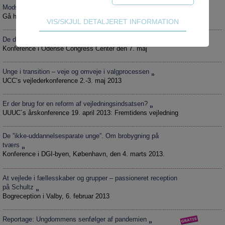
Modstandsformer i jobcentret
Gå hjem-møde hos Schultz 29. maj og 12. juni 2013
Teknisk
VIS/SKJUL DETALJERET INFORMATION
Tekniske cookies er nødvendige for hjemmesidens
De diagnosticerede unge
grundlæggende funktioner som fx navigation,
Konference i Odense Congress Center den 7. maj
adgangskontrol samt indkøbskurv og kan derfor
ikke fravælges.
Unge i transition – veje og omveje i valgprocessen
UCC’s vejlederkonference 2.-3. maj 2013
Statistik
Statistik-cookies bruges til at optimere design,
Er der brug for en reform af vejledningsindsatsen?
brugervenlighed og effektiviteten af en
UUUC´s årskonference 19. april 2013: Fremtidens vejledning
hjemmeside. Fx ved at indsamle besøgsstatistik
om antal besøg og hvordan hjemmesiden bruges.
De ”ikke-uddannelsesparate unge”. Om brobygning på
tværs
Markedsføring
Konference i DGI-byen, København, den 4. marts 2013.
Markedsførings-cookies (tracking-cookies)
indsamler brugerens digitale fodspor på tværs af
At vejlede i fællesskaber og grupper – passioneret reception
flere hjemmesider og registrerer, hvad brugeren
på Schultz
Bogreception i Valby, 6. februar 2013
interesserer sig for/søger på for at kunne vise
personrettede annoncer, når denne færdes på
internettet.
Reportage: Ungdommens senfølger af pandemien