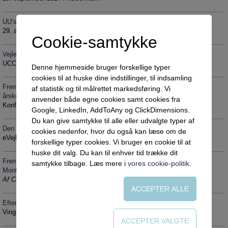
UU’s jubilæumskonference
29. august 2014 i København
Cookie-samtykke
Vejledning til forandring
UCC-konference i Svendborg, 7.-8- maj 2014
Denne hjemmeside bruger forskellige typer
cookies til at huske dine indstillinger, til indsamling
Fremtidens karriereveje og karrierevalg – UU Danmarks
af statistik og til målrettet markedsføring. Vi
årskonference
anvender både egne cookies samt cookies fra
Konference i Børkop, 7.-8- april 2014
Google, LinkedIn, AddToAny og ClickDimensions.
Du kan give samtykke til alle eller udvalgte typer af
Den virtuelle vejleder
cookies nedenfor, hvor du også kan læse om de
eVejledningens årskonference i Vejle den 13. november 2013
forskellige typer cookies. Vi bruger en cookie til at
huske dit valg. Du kan til enhver tid trække dit
Fremtidens vejledning til vejlederkonference IAEVG i
samtykke tilbage. Læs mere i
vores cookie-politik
.
Montpellier
Af Charlotte Sommerlund, Preventing Dropout
Efterskolernes Vejlederkonference
Vingsted-centeret i Vejle, 16. september 2013