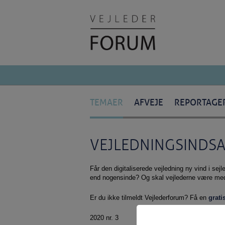
TEMAER
AFVEJE
REPORTAGE
VEJLEDNINGSINDS
Får den digitaliserede vejledning ny vind i sej
end nogensinde? Og skal vejlederne være med 
Er du ikke tilmeldt Vejlederforum? Få en
grati
2020 nr. 3