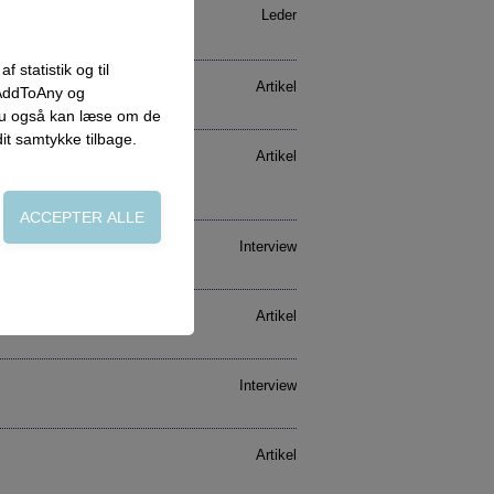
Leder
 statistik og til
Artikel
 AddToAny og
 du også kan læse om de
dit samtykke tilbage.
Artikel
Interview
on, adgangskontrol
Artikel
Interview
side. Fx ved at
Artikel