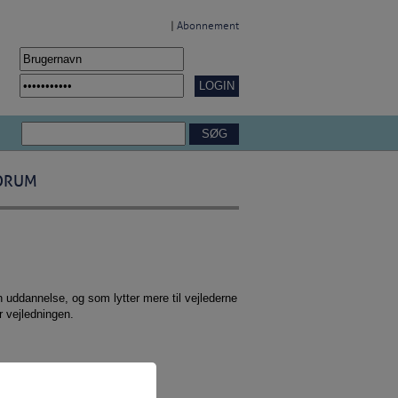
|
Abonnement
ORUM
n uddannelse, og som lytter mere til vejlederne
 vejledningen.