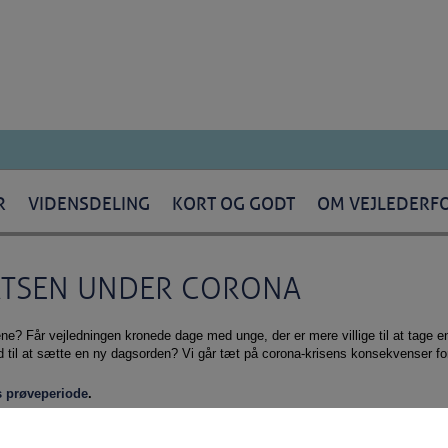
R
VIDENSDELING
KORT OG GODT
OM VEJLEDERF
ATSEN UNDER CORONA
lene? Får vejledningen kronede dage med unge, der er mere villige til at tage e
til at sætte en ny dagsorden? Vi går tæt på corona-krisens konsekvenser for
s prøveperiode
.