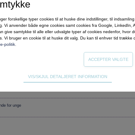
amtykke
rona
forskellige typer cookies til at huske dine indstillinger, til indsamling af
i corona-tid
ng. Vi anvender både egne cookies samt cookies fra Google, LinkedIn,
n give samtykke til alle eller udvalgte typer af cookies nedenfor, hvor
s. Vi bruger en cookie til at huske dit valg. Du kan til enhver tid trække 
erfaringer under COVID-19
e-politik
.
VIS/SKJUL DETALJERET INFORMATION
ødvendige for hjemmesidens grundlæggende funktioner som fx navigati
 til indre bæredygtighed
n derfor ikke fravælges.
nde for unge
s til at optimere design, brugervenlighed og effektiviteten af en hjemme
tik om antal besøg og hvordan hjemmesiden bruges.
ing