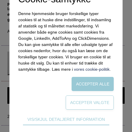
Social retfærdighed
OM VEJLEDERFORUM
penge i USA, får børn af lavtuddannede forældre i begge
lande lige sjældent en videre­gående uddannelse. Ifølge
Netværk
Abonnement
Denne hjemmeside bruger forskellige typer
økonom Rasmus Landersø gør det op med myten om, at
Intelligens
Kontakt
gratis er nok til at skabe social mobilitet.
Tilmelding og prøveperiode
cookies til at huske dine indstillinger, til indsamling
af statistik og til målrettet markedsføring. Vi
Uddannelser under corona
Vilkår og betingelser
Abonnementspriser
Af Annette Haugaard
anvender både egne cookies samt cookies fra
Google, LinkedIn, AddToAny og ClickDimensions.
Vejledningsindsatsen under corona
Du kan give samtykke til alle eller udvalgte typer af
Professioner under pres
cookies nedenfor, hvor du også kan læse om de
Rasmus Landersø
forskellige typer cookies. Vi bruger en cookie til at
Frafald
rl@rff.dk
huske dit valg. Du kan til enhver tid trække dit
Økonom og seniorforsker
Veje til virkeligheden
samtykke tilbage. Læs mere i
vores cookie-politik
.
Rockwool Fondens Forskningsenhed
Den kommunale ungeindsats
Social mobilitet
Denne artikel kræver login – prøv Vejlederforum gratis i en
Misbrug
måned.
Praksischok
Data og dialog
2019 nr. 2
Teknisk
VIS/SKJUL DETALJERET INFORMATION
Borgeren i centrum
Tekniske cookies er nødvendige for hjemmesidens
grundlæggende funktioner som fx navigation,