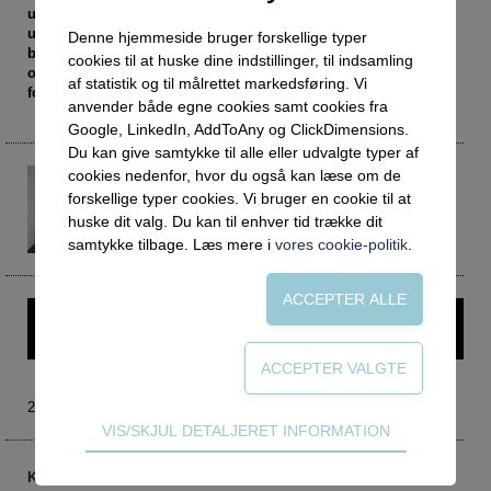
Social retfærdighed
OM VEJLEDERFORUM
unge oplever udfordringer i forbindelse med deres
uddannelsesvalg. Men betyder det så, at vi kan aflive
Denne hjemmeside bruger forskellige typer
Netværk
Abonnement
betydningen af den sociale arv? Ikke helt. For selv om fx
cookies til at huske dine indstillinger, til indsamling
Intelligens
Kontakt
oplevelsen af pres rammer bredt, så er der stadig sociale
Tilmelding og prøveperiode
af statistik og til målrettet markedsføring. Vi
forskelle, der gør sig gældende – bare på en ny måde.
anvender både egne cookies samt cookies fra
Uddannelser under corona
Vilkår og betingelser
Abonnementspriser
Google, LinkedIn, AddToAny og ClickDimensions.
Vejledningsindsatsen under corona
Du kan give samtykke til alle eller udvalgte typer af
cookies nedenfor, hvor du også kan læse om de
Camilla Hutters
Professioner under pres
chu@eva.dk
forskellige typer cookies. Vi bruger en cookie til at
Frafald
Områdechef med ansvar for ungdomsuddannelserne
huske dit valg. Du kan til enhver tid trække dit
Danmarks Evalueringsinstitut
samtykke tilbage. Læs mere i
vores cookie-politik
.
Veje til virkeligheden
Den kommunale ungeindsats
Social mobilitet
Denne artikel kræver login – prøv Vejlederforum gratis i en
måned.
Misbrug
Praksischok
2019 nr. 2
Data og dialog
Teknisk
VIS/SKJUL DETALJERET INFORMATION
Tekniske cookies er nødvendige for hjemmesidens
Borgeren i centrum
grundlæggende funktioner som fx navigation,
Kommentarer