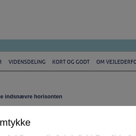
R
VIDENSDELING
KORT OG GODT
OM VEJLEDERF
kke indsnævre horisonten
amtykke
re orienteret om, at uddannelsen eksisterer og være vurderet uddannels
 uddannelser og job, så den unge oplever det socialt muligt at vælge dem