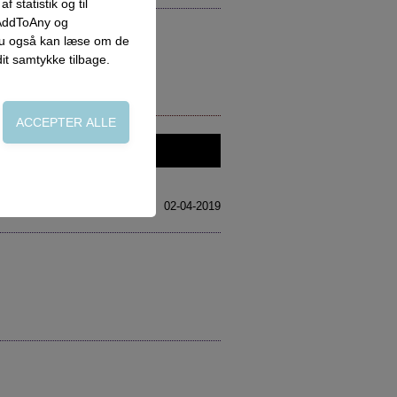
 statistik og til
 AddToAny og
 du også kan læse om de
dit samtykke tilbage.
on, adgangskontrol
02-04-2019
side. Fx ved at
flere hjemmesider og
oncer, når denne færdes