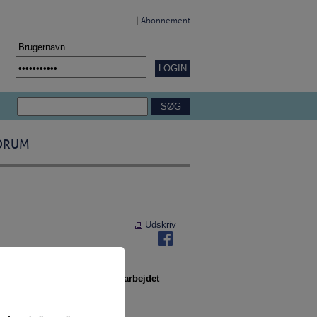
|
Abonnement
ORUM
Udskriv
esparat til den. Vejledningsarbejdet
.