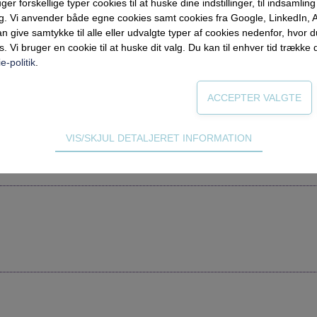
forskellige typer cookies til at huske dine indstillinger, til indsamling af
ng. Vi anvender både egne cookies samt cookies fra Google, LinkedIn,
n give samtykke til alle eller udvalgte typer af cookies nedenfor, hvor
s. Vi bruger en cookie til at huske dit valg. Du kan til enhver tid trække 
e-politik
.
rforum gratis i en måned.
VIS/SKJUL DETALJERET INFORMATION
ødvendige for hjemmesidens grundlæggende funktioner som fx navigati
n derfor ikke fravælges.
s til at optimere design, brugervenlighed og effektiviteten af en hjemme
tik om antal besøg og hvordan hjemmesiden bruges.
ing
 (tracking-cookies) indsamler brugerens digitale fodspor på tværs af 
eren interesserer sig for/søger på for at kunne vise personrettede ann