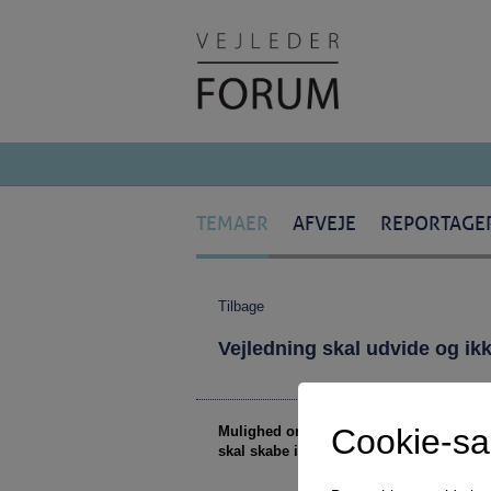
TEMAER
AFVEJE
REPORTAGE
Tilbage
Vejledning skal udvide og i
Cookie-s
Mulighed omfatter meget andet end at væ
skal skabe indsigt i og respekt om alle