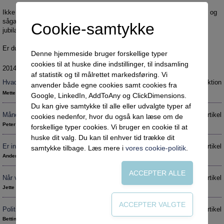
Social retfærdighed
OM VEJLEDERFORUM
Ikke desto mindre bliver der talt om både en afvikling, en rundbarbering og
Netværk
Abonnement
sågar en massakre af vejledningen. Så velkommen til et
Cookie-samtykke
jubilæumsnummer, som tydeligvis ikke bare er et jubelnummer.
Intelligens
Kontakt
Tilmelding og prøveperiode
Er du ikke tilmeldt VejlederForum? Få en
gratis prøveperiode
.
Uddannelser under corona
Vilkår og betingelser
Abonnementspriser
Denne hjemmeside bruger forskellige typer
cookies til at huske dine indstillinger, til indsamling
Vejledningsindsatsen under corona
2014 nr. 2
af statistik og til målrettet markedsføring. Vi
Professioner under pres
Hvad nu? Vejlednings-swot anno 2014
Introduktion
anvender både egne cookies samt cookies fra
Mette Marie Callesen
Google, LinkedIn, AddToAny og ClickDimensions.
Frafald
Du kan give samtykke til alle eller udvalgte typer af
Veje til virkeligheden
Månens bagside
Artikel
cookies nedenfor, hvor du også kan læse om de
Peter Plant
forskellige typer cookies. Vi bruger en cookie til at
Den kommunale ungeindsats
huske dit valg. Du kan til enhver tid trække dit
Social mobilitet
Er individuelle indsatser en mirakelkur?
Artikel
samtykke tilbage. Læs mere i
vores cookie-politik
.
Anders Ladegaard
Misbrug
Praksischok
Når vejledningens sag bliver folkeskolens fag
Artikel
Jette Fischer
Data og dialog
Borgeren i centrum
Politik er gift for reformer
Artikel
Bettina Post