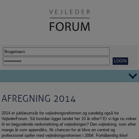
TEMAER
AFREGNING 2014
Ordblindhed
AFVEJE
Overgange
REPORTAGER
2014 er jubilæumsår for vejledningsreformen og sandelig også for
VejlederForum. Så hvordan ligger landet her 10 år efter? Er vi lige nu vidner
Her går det godt
VIDENSDELING
til en begyndende nedsmeltning af vejledningen? Den vejledning, som efter
Udflytning af uddannelser
KORT OG GODT
mange år som appendiks, fik chancen for at blive en central og
professionel spiller med vejledningsreformen i 2004. Forhåbentlig ikke!