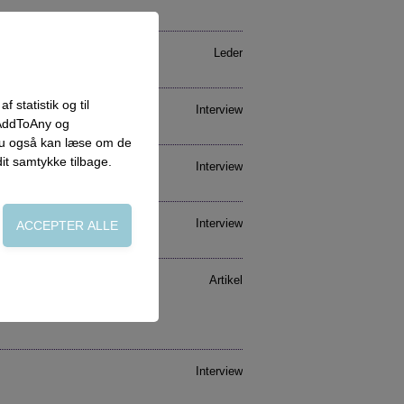
Leder
 statistik og til
Interview
 AddToAny og
 du også kan læse om de
dit samtykke tilbage.
Interview
Interview
Artikel
on, adgangskontrol
Interview
side. Fx ved at