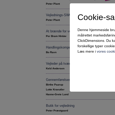
Peter Plant
Cookie-s
Vejlednings-SWOT
Peter Plant
Denne hjemmeside bruger 
At brænde for vejledning
målrettet markedsføri
Per Bram Hinløv
ClickDimensions. Du ka
forskellige typer cookie
Handlingskompetence
Læs mere i
vores cooki
Bo Ravn
Vejleder på tværs
Keld Andersen
Teknisk
Gennemførelsesvejledning – hvad er det for en
Tekniske cookies er n
Birthe Paarup
samt indkøbskurv og ka
Lotte Kraeutler
Hanne-Grete Lund
Statistik
Butik for vejledning
Statistik-cookies bruge
Peter Præstgaard
indsamle besøgsstatis