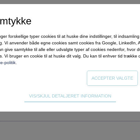
amtykke
forskellige typer cookies til at huske dine indstillinger, til indsamling af
ng. Vi anvender både egne cookies samt cookies fra Google, LinkedIn,
n give samtykke til alle eller udvalgte typer af cookies nedenfor, hvor
s. Vi bruger en cookie til at huske dit valg. Du kan til enhver tid trække 
e-politik
.
VIS/SKJUL DETALJERET INFORMATION
 størrelse?
ødvendige for hjemmesidens grundlæggende funktioner som fx navigati
n derfor ikke fravælges.
s til at optimere design, brugervenlighed og effektiviteten af en hjemme
tik om antal besøg og hvordan hjemmesiden bruges.