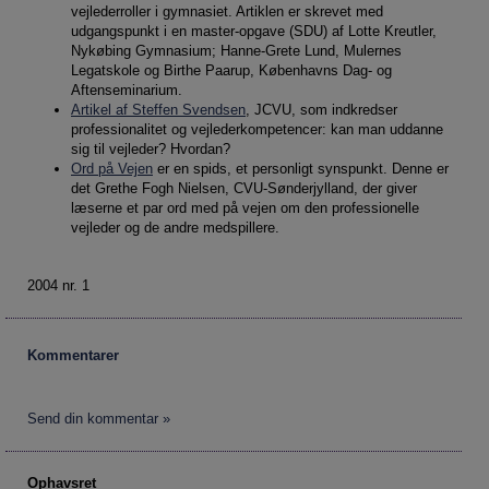
vejlederroller i gymnasiet. Artiklen er skrevet med
udgangspunkt i en master-opgave (SDU) af Lotte Kreutler,
Statistik
Nykøbing Gymnasium; Hanne-Grete Lund, Mulernes
Legatskole og Birthe Paarup, Københavns Dag- og
Statistik-cookies bruges til at optimere design,
Aftenseminarium.
brugervenlighed og effektiviteten af en
Artikel af Steffen Svendsen
, JCVU, som indkredser
hjemmeside. Fx ved at indsamle besøgsstatistik
professionalitet og vejlederkompetencer: kan man uddanne
om antal besøg og hvordan hjemmesiden bruges.
sig til vejleder? Hvordan?
Ord på Vejen
er en spids, et personligt synspunkt. Denne er
det Grethe Fogh Nielsen, CVU-Sønderjylland, der giver
Markedsføring
læserne et par ord med på vejen om den professionelle
Markedsførings-cookies (tracking-cookies)
vejleder og de andre medspillere.
indsamler brugerens digitale fodspor på tværs af
flere hjemmesider og registrerer, hvad brugeren
2004 nr. 1
interesserer sig for/søger på for at kunne vise
personrettede annoncer, når denne færdes på
internettet.
Kommentarer
Send din kommentar »
Ophavsret