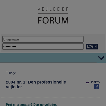
TEMAER
Tilbage
Ordblindhed
AFVEJE
2004 nr. 1: Den professionelle
Udskriv
Overgange
REPORTAGER
vejleder
Her går det godt
VIDENSDELING
Udflytning af uddannelser
KORT OG GODT
Prof eller amatør? Den ny vejleder.