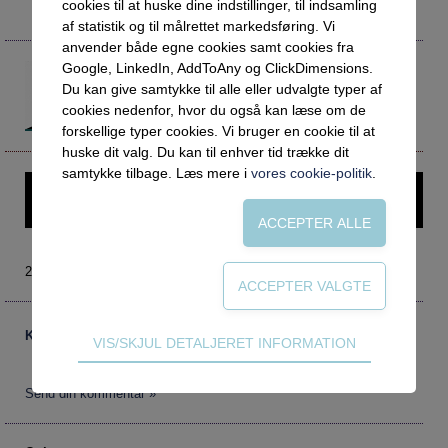
Social retfærdighed
OM VEJLEDERFORUM
cookies til at huske dine indstillinger, til indsamling
af statistik og til målrettet markedsføring. Vi
Netværk
Abonnement
anvender både egne cookies samt cookies fra
Intelligens
Kontakt
Tilmelding og prøveperiode
Google, LinkedIn, AddToAny og ClickDimensions.
Rolf Plant
Fotojournalist
Du kan give samtykke til alle eller udvalgte typer af
Uddannelser under corona
Vilkår og betingelser
Abonnementspriser
cookies nedenfor, hvor du også kan læse om de
Vejledningsindsatsen under corona
forskellige typer cookies. Vi bruger en cookie til at
huske dit valg. Du kan til enhver tid trække dit
Professioner under pres
samtykke tilbage. Læs mere i
vores cookie-politik
.
Denne artikel kræver login – prøv Vejlederforum gratis i en
Frafald
måned.
Veje til virkeligheden
Den kommunale ungeindsats
2004 nr. 1
Social mobilitet
Misbrug
Kommentarer
Teknisk
VIS/SKJUL DETALJERET INFORMATION
Praksischok
Tekniske cookies er nødvendige for hjemmesidens
grundlæggende funktioner som fx navigation,
Data og dialog
Send din kommentar »
adgangskontrol samt indkøbskurv og kan derfor
Borgeren i centrum
ikke fravælges.