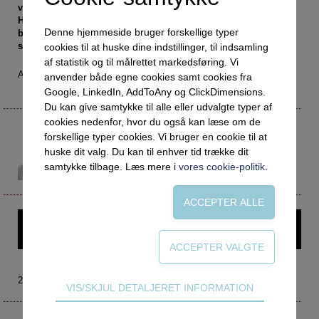
Social retfærdighed
OM VEJLEDERFORUM
vej til noget mere, mener ungdoms­forsker Helle Rabøl
Hansen og opfordrer vejledere til sproglig solidaritet, der
Netværk
Abonnement
Denne hjemmeside bruger forskellige typer
bygger bro mellem systemets formuleringer og unges egne
styrker.
cookies til at huske dine indstillinger, til indsamling
Intelligens
Kontakt
Tilmelding og prøveperiode
af statistik og til målrettet markedsføring. Vi
Uddannelser under corona
Vilkår og betingelser
Abonnementspriser
Af Annette Haugaard
anvender både egne cookies samt cookies fra
Google, LinkedIn, AddToAny og ClickDimensions.
Vejledningsindsatsen under corona
Du kan give samtykke til alle eller udvalgte typer af
Professioner under pres
cookies nedenfor, hvor du også kan læse om de
Helle Rabøl Hansen
forskellige typer cookies. Vi bruger en cookie til at
Frafald
helle@raboelresearch.dk
huske dit valg. Du kan til enhver tid trække dit
Ungdomsforsker
Veje til virkeligheden
samtykke tilbage. Læs mere i
vores cookie-politik
.
Rabøl Research
Den kommunale ungeindsats
Social mobilitet
Denne artikel kræver login – prøv Vejlederforum gratis i en
Misbrug
måned.
Praksischok
Data og dialog
2020 nr. 1
Teknisk
VIS/SKJUL DETALJERET INFORMATION
Borgeren i centrum
Tekniske cookies er nødvendige for hjemmesidens
grundlæggende funktioner som fx navigation,