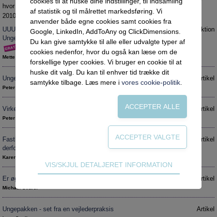
cookies til at huske dine indstillinger, til indsamling
Social retfærdighed
OM VEJLEDERFORUM
hvor Ungepakken rammer plet eller måske fuldstændig ved siden af.
af statistik og til målrettet markedsføring. Vi
2010 nr. 1
Netværk
Abonnement
anvender både egne cookies samt cookies fra
UUU – Ungeydelse, uddannelsesparathed og
Introduktion
Google, LinkedIn, AddToAny og ClickDimensions.
Intelligens
Kontakt
Tilmelding og prøveperiode
Ungepakken
Du kan give samtykke til alle eller udvalgte typer af
Uddannelser under corona
Vilkår og betingelser
Abonnementspriser
cookies nedenfor, hvor du også kan læse om de
Mette Marie Callesen
forskellige typer cookies. Vi bruger en cookie til at
Vejledningsindsatsen under corona
huske dit valg. Du kan til enhver tid trække dit
Ungepakken: Vejledningspolitik
Artikel
Professioner under pres
samtykke tilbage. Læs mere i
vores cookie-politik
.
Peter Plant
Frafald
Virker vejledning i virkeligheden?
Artikel
Veje til virkeligheden
Peter Amstrup
Den kommunale ungeindsats
Fastholdelse og sammenhæng i uddannelsen -
Artikel
Social mobilitet
derfor studievejledning
Misbrug
Karen Margrethe Fink
Teknisk
VIS/SKJUL DETALJERET INFORMATION
Praksischok
Tekniske cookies er nødvendige for hjemmesidens
Er øget uddannelse en god forretning?
Artikel
grundlæggende funktioner som fx navigation,
Data og dialog
Michael Svarer
adgangskontrol samt indkøbskurv og kan derfor
Borgeren i centrum
ikke fravælges.
Ungepakken - set fra en vejlederpraksis
Artikel