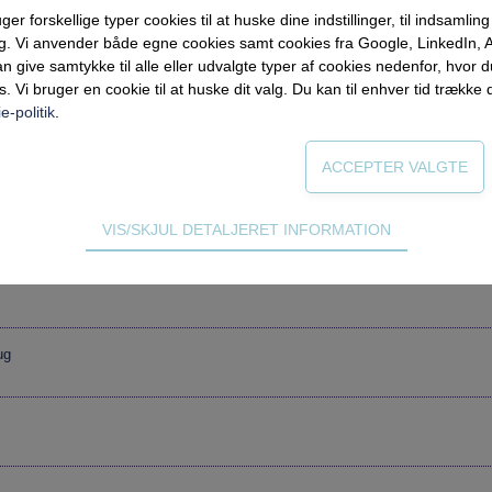
forskellige typer cookies til at huske dine indstillinger, til indsamling af
ng. Vi anvender både egne cookies samt cookies fra Google, LinkedIn,
ender
n give samtykke til alle eller udvalgte typer af cookies nedenfor, hvor
s. Vi bruger en cookie til at huske dit valg. Du kan til enhver tid trække 
e-politik
.
diekammerater
VIS/SKJUL DETALJERET INFORMATION
ødvendige for hjemmesidens grundlæggende funktioner som fx navigati
n derfor ikke fravælges.
s til at optimere design, brugervenlighed og effektiviteten af en hjemme
ug
tik om antal besøg og hvordan hjemmesiden bruges.
ing
 (tracking-cookies) indsamler brugerens digitale fodspor på tværs af 
eren interesserer sig for/søger på for at kunne vise personrettede ann