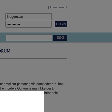
|
Abonnement
ORUM
ioner mellem personer, virksomheder etc. kan
id en fordel? Og kunne man ikke også
mme egne interesser? Når I har læst hele