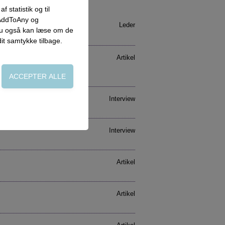
 statistik og til
 AddToAny og
Leder
 du også kan læse om de
dit samtykke tilbage.
Artikel
Interview
on, adgangskontrol
Interview
side. Fx ved at
Artikel
Artikel
flere hjemmesider og
oncer, når denne færdes