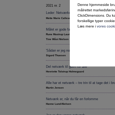
Denne hjemmeside bruger 
2021 nr. 2
målrettet markedsføri
Leder: Netværke er det, vi gør med dem, vi k
ClickDimensions. Du ka
Mette Marie Callesen
forskellige typer cookie
Læs mere i
vores cooki
Målet er gode faglige fællesskaber - ikke stu
Rune Mastrup Lauridsen
Tine Wåst Nielsen
'Sådan er jeg nok som person'
Teknisk
Sigurd Thuesen
Tekniske cookies er n
samt indkøbskurv og ka
Del netværk til gavn for alle
Henriette Tolstrup Holmegaard
Statistik
Statistik-cookies bruge
Alle har et netværk – tre trin til at tage det i br
indsamle besøgsstatis
Martin Jensen
Netværk er, når du får en forlomme
Markedsfør
Hanne Lund-Nielsen
Markedsførings-cookies
registrerer, hvad brug