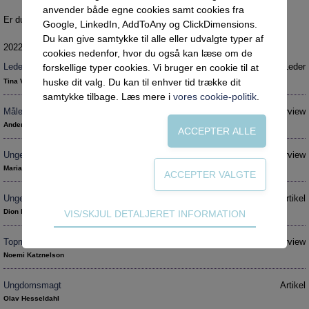
Social retfærdighed
anvender både egne cookies samt cookies fra
Er du ikke tilmeldt Vejlederforum? Få en
gratis prøveperiode
.
Netværk
Google, LinkedIn, AddToAny og ClickDimensions.
Du kan give samtykke til alle eller udvalgte typer af
Intelligens
2022 nr. 1
cookies nedenfor, hvor du også kan læse om de
Leder: Her går det godt
Leder
forskellige typer cookies. Vi bruger en cookie til at
Uddannelser under corona
huske dit valg. Du kan til enhver tid trække dit
Tina Vang Höyer Grau
Vejledningsindsatsen under corona
samtykke tilbage. Læs mere i
vores cookie-politik
.
Måleredskaber skal luges ud af de unges liv
Interview
Professioner under pres
Anders Petersen
Frafald
Unge skaber vores samfund – men vi lytter ikke
Interview
Veje til virkeligheden
Maria Bruselius-Jensen
Den kommunale ungeindsats
Unge og det gode liv – mellem håb og håbløshed
Artikel
Social mobilitet
Teknisk
Dion Rüsselbæk Hansen
VIS/SKJUL DETALJERET INFORMATION
Misbrug
Tekniske cookies er nødvendige for hjemmesidens
Topmotiverede unge kan pejle nye tendenser
Interview
grundlæggende funktioner som fx navigation,
Praksischok
Noemi Katznelson
adgangskontrol samt indkøbskurv og kan derfor
Data og dialog
ikke fravælges.
Ungdomsmagt
Artikel
Borgeren i centrum
Olav Hesseldahl
Statistik