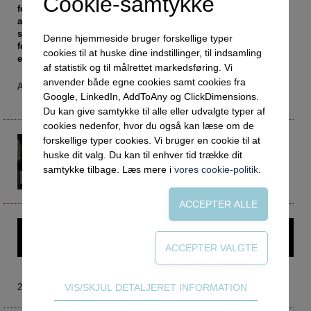
Cookie-samtykke
Social retfærdighed
OM VEJLEDERFORUM
forskellige sammenhænge. Men de skal have mulighed for
at gøre det, uden at samfundets præstationsindpakning
Netværk
Abonnement
spænder ben. Derfor skal der luges ud og skabes grobund
Denne hjemmeside bruger forskellige typer
Intelligens
Kontakt
for præstationsfrigørelse, mener lektor Anders Petersen, der
Tilmelding og prøveperiode
cookies til at huske dine indstillinger, til indsamling
er den ene af de to gæster i podcasten 'Brinkmanns briks'.
af statistik og til målrettet markedsføring. Vi
Uddannelser under corona
Vilkår og betingelser
Abonnementspriser
anvender både egne cookies samt cookies fra
Af Tina Vang Höyer Grau
Vejledningsindsatsen under corona
Google, LinkedIn, AddToAny og ClickDimensions.
Du kan give samtykke til alle eller udvalgte typer af
Professioner under pres
cookies nedenfor, hvor du også kan læse om de
Frafald
forskellige typer cookies. Vi bruger en cookie til at
Anders Petersen
apt@socsci.aau.dk
huske dit valg. Du kan til enhver tid trække dit
Veje til virkeligheden
Lektor
samtykke tilbage. Læs mere i
vores cookie-politik
.
Aalborg Universitet
Den kommunale ungeindsats
Social mobilitet
Misbrug
Denne artikel kræver login – prøv Vejlederforum gratis i en
måned.
Praksischok
Data og dialog
Teknisk
2022 nr. 1
VIS/SKJUL DETALJERET INFORMATION
Borgeren i centrum
Tekniske cookies er nødvendige for hjemmesidens