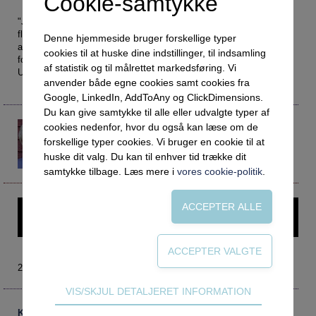
Cookie-samtykke
Social retfærdighed
OM VEJLEDERFORUM
"Jeg vil kæmpe for, at uddannelses- og erhvervsvejledere får
Netværk
Abonnement
flere stillinger i de nye jobcentre. Her kan kommunerne blive en
Denne hjemmeside bruger forskellige typer
Intelligens
Kontakt
alliancepartner," siger Christa If Jensen, formand for sektionen
Tilmelding og prøveperiode
cookies til at huske dine indstillinger, til indsamling
for erhvervsvejledere i Landsforbundet af Voksen- og
af statistik og til målrettet markedsføring. Vi
Uddannelser under corona
Vilkår og betingelser
Abonnementspriser
Ungdomsundervisere (LVU).
anvender både egne cookies samt cookies fra
Vejledningsindsatsen under corona
Google, LinkedIn, AddToAny og ClickDimensions.
Du kan give samtykke til alle eller udvalgte typer af
Professioner under pres
Christa If Jensen
cookies nedenfor, hvor du også kan læse om de
Frafald
Erhvervsvejleder og sektionsformand
forskellige typer cookies. Vi bruger en cookie til at
Uddannelsesforbundet
huske dit valg. Du kan til enhver tid trække dit
Veje til virkeligheden
samtykke tilbage. Læs mere i
vores cookie-politik
.
Den kommunale ungeindsats
Social mobilitet
Denne artikel kræver login – prøv Vejlederforum gratis i en
måned.
Misbrug
Praksischok
2007 nr. 1
Data og dialog
Teknisk
VIS/SKJUL DETALJERET INFORMATION
Borgeren i centrum
Tekniske cookies er nødvendige for hjemmesidens
Kommentarer