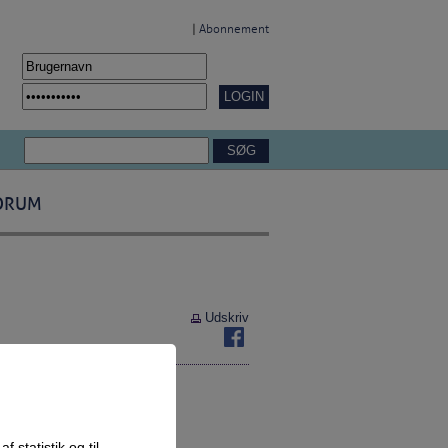
|
Abonnement
ORUM
Udskriv
nnelser og erhverv,
a).
 statistik og til