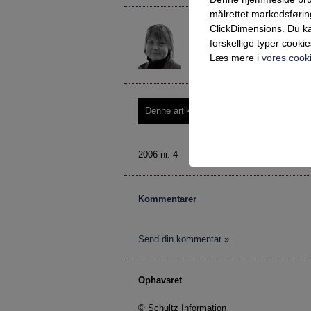
målrettet markedsføri
Hanne Woller
ClickDimensions. Du ka
Hanne.Woller@uvm.dk
forskellige typer cookie
Kontor for vejledning, Afdeli
Læs mere i
vores cooki
Denne artikel kræver login – prøv Vejlede
Teknisk
Tekniske cookies er n
2006 nr. 4
samt indkøbskurv og ka
Statistik
Kommentarer
Statistik-cookies bruge
indsamle besøgsstatis
Send din kommentar »
Markedsfør
Markedsførings-cookies
Ophavsret
registrerer, hvad brug
på internettet.
© Schultz Information