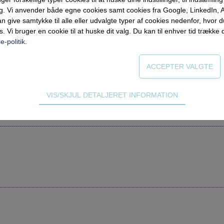
ng. Vi anvender både egne cookies samt cookies fra Google, LinkedIn,
n give samtykke til alle eller udvalgte typer af cookies nedenfor, hvor
s. Vi bruger en cookie til at huske dit valg. Du kan til enhver tid trække 
ngen for videregående uddannelser, Undervisningsministeriet
e-politik
.
rforum gratis i en måned.
VIS/SKJUL DETALJERET INFORMATION
ødvendige for hjemmesidens grundlæggende funktioner som fx navigati
n derfor ikke fravælges.
s til at optimere design, brugervenlighed og effektiviteten af en hjemme
tik om antal besøg og hvordan hjemmesiden bruges.
ing
 (tracking-cookies) indsamler brugerens digitale fodspor på tværs af 
eren interesserer sig for/søger på for at kunne vise personrettede ann