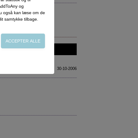
 AddToAny og
 du også kan læse om de
dit samtykke tilbage.
on, adgangskontrol
30-10-2006
side. Fx ved at
flere hjemmesider og
oncer, når denne færdes