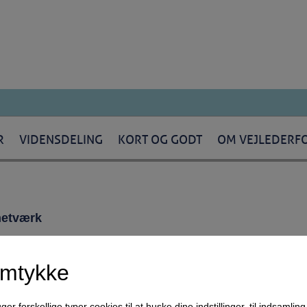
R
VIDENSDELING
KORT OG GODT
OM VEJLEDERF
rnetværk
amtykke
 ting. Man kan fx skelne mellem it anvendt som
ressource
(databaser om udda
lægnings-værktøjer) og it anvendt som
medie
(sms, e-mail, chat og webkamer
forskellige typer cookies til at huske dine indstillinger, til indsamling af