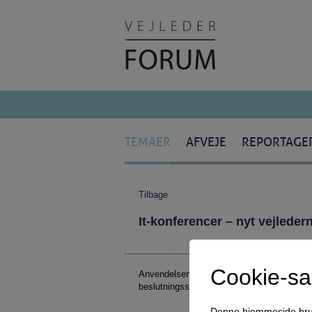
TEMAER
AFVEJE
REPORTAGE
Tilbage
It-konferencer – nyt vejlede
Cookie-s
Anvendelsen af it i vejledningen er mange
beslutningsstøttesystemer og karriereplan
Denne hjemmeside bruger 