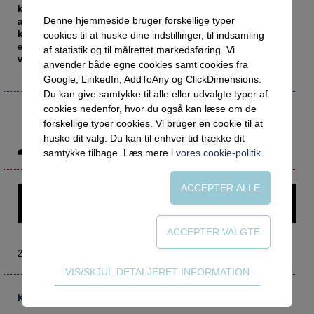
Social retfærdighed
OM VEJLEDERFORUM
koncept for en "Øresundsmentor", som skal gøre
Denne hjemmeside bruger forskellige typer
arbejdspladser bedre til at modtage og indarbejde en ny
Netværk
Abonnement
kollega fra den anden side af Øresund eller en ny kollega fra
cookies til at huske dine indstillinger, til indsamling
Intelligens
Kontakt
en anden kultur end den dansk-svenske. Mentoring og
Tilmelding og prøveperiode
af statistik og til målrettet markedsføring. Vi
vejledning på tværs af kulturer.
anvender både egne cookies samt cookies fra
Uddannelser under corona
Vilkår og betingelser
Abonnementspriser
Google, LinkedIn, AddToAny og ClickDimensions.
Vejledningsindsatsen under corona
Du kan give samtykke til alle eller udvalgte typer af
cookies nedenfor, hvor du også kan læse om de
Jannik Augsburg
Professioner under pres
forskellige typer cookies. Vi bruger en cookie til at
jannik.augsburg@helsingborg.se
Frafald
Projektkoordinator i "Mentor på tværs"
huske dit valg. Du kan til enhver tid trække dit
samtykke tilbage. Læs mere i
vores cookie-politik
.
Veje til virkeligheden
Den kommunale ungeindsats
Denne artikel kræver login – prøv Vejlederforum gratis i en
Social mobilitet
måned.
Misbrug
Praksischok
2006 nr. 1
Teknisk
Data og dialog
VIS/SKJUL DETALJERET INFORMATION
Tekniske cookies er nødvendige for hjemmesidens
Borgeren i centrum
Kommentarer
grundlæggende funktioner som fx navigation,