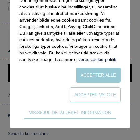
Denne hjemmeside bruger forskellige typer
Social retfærdighed
OM VEJLEDERFORUM
individualiseret vejledningsforløb for hver enkelt. Vi følger eleven
cookies til at huske dine indstillinger, til indsamling
Lene, som har været en tur rundt i uddannelserne.
Netværk
Abonnement
af statistik og til målrettet markedsføring. Vi
anvender både egne cookies samt cookies fra
Intelligens
Kontakt
Tilmelding og prøveperiode
Google, LinkedIn, AddToAny og ClickDimensions.
Uddannelser under corona
Vilkår og betingelser
Abonnementspriser
Rolf Plant
Du kan give samtykke til alle eller udvalgte typer af
Fotojournalist
cookies nedenfor, hvor du også kan læse om de
Vejledningsindsatsen under corona
forskellige typer cookies. Vi bruger en cookie til at
Professioner under pres
huske dit valg. Du kan til enhver tid trække dit
samtykke tilbage. Læs mere i
vores cookie-politik
.
Frafald
Denne artikel kræver login – prøv Vejlederforum gratis i en
Veje til virkeligheden
måned.
Den kommunale ungeindsats
Social mobilitet
2005 nr. 3
Misbrug
Praksischok
Teknisk
VIS/SKJUL DETALJERET INFORMATION
Kommentarer
Tekniske cookies er nødvendige for hjemmesidens
Data og dialog
grundlæggende funktioner som fx navigation,
Borgeren i centrum
adgangskontrol samt indkøbskurv og kan derfor
Send din kommentar »
ikke fravælges.