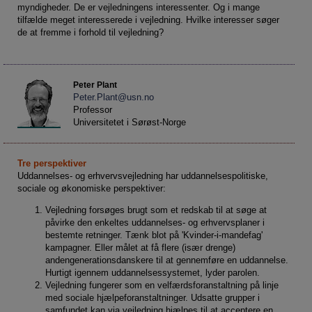
Social retfærdighed
OM VEJLEDERFORUM
myndigheder. De er vejledningens interessenter. Og i mange
tilfælde meget interesserede i vejledning. Hvilke interesser søger
Netværk
Abonnement
de at fremme i forhold til vejledning?
Intelligens
Kontakt
Tilmelding og prøveperiode
Uddannelser under corona
Vilkår og betingelser
Abonnementspriser
Peter Plant
Vejledningsindsatsen under corona
Peter.Plant@usn.no
Professor
Professioner under pres
Universitetet i Sørøst-Norge
Frafald
Veje til virkeligheden
Tre perspektiver
Uddannelses- og erhvervsvejledning har uddannelsespolitiske,
Den kommunale ungeindsats
sociale og økonomiske perspektiver:
Social mobilitet
Vejledning forsøges brugt som et redskab til at søge at
påvirke den enkeltes uddannelses- og erhvervsplaner i
Misbrug
bestemte retninger. Tænk blot på 'Kvinder-i-mandefag'
Praksischok
kampagner. Eller målet at få flere (især drenge)
andengenerationsdanskere til at gennemføre en uddannelse.
Data og dialog
Hurtigt igennem uddannelsessystemet, lyder parolen.
Vejledning fungerer som en velfærdsforanstaltning på linje
Borgeren i centrum
med sociale hjælpeforanstaltninger. Udsatte grupper i
samfundet kan via vejledning hjælpes til at acceptere en