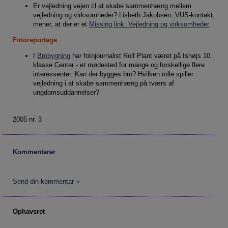
Er vejledning vejen til at skabe sammenhæng mellem
vejledning og virksomheder? Lisbeth Jakobsen, VUS-kontakt,
mener, at der er et
Missing link: Vejledning og virksomheder
.
Fotoreportage
I
Brobygning
har fotojournalist Rolf Plant været på Ishøjs 10.
klasse Center - et mødested for mange og forskellige flere
interessenter. Kan der bygges bro? Hvilken rolle spiller
vejledning i at skabe sammenhæng på tværs af
ungdomsuddannelser?
2005 nr. 3
Kommentarer
Send din kommentar »
Ophavsret