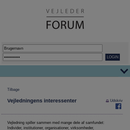
TEMAER
Tilbage
Ordblindhed
AFVEJE
Vejledningens interessenter
Udskriv
Overgange
REPORTAGER
Her går det godt
VIDENSDELING
Udflytning af uddannelser
KORT OG GODT
Vejledning spiller sammen med mange dele af samfundet:
Individer, institutioner, organisationer, virksomheder,