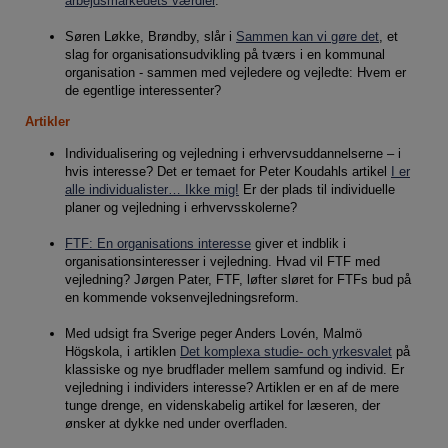
arbejdsmarkedets værdier
.
Statistik
Statistik-cookies bruges til at optimere design,
Søren Løkke, Brøndby, slår i
Sammen kan vi gøre det
, et
brugervenlighed og effektiviteten af en
slag for organisationsudvikling på tværs i en kommunal
hjemmeside. Fx ved at indsamle besøgsstatistik
organisation - sammen med vejledere og vejledte: Hvem er
de egentlige interessenter?
om antal besøg og hvordan hjemmesiden bruges.
Artikler
Markedsføring
Individualisering og vejledning i erhvervsuddannelserne – i
Markedsførings-cookies (tracking-cookies)
hvis interesse? Det er temaet for Peter Koudahls artikel
I er
indsamler brugerens digitale fodspor på tværs af
alle individualister… Ikke mig!
Er der plads til individuelle
flere hjemmesider og registrerer, hvad brugeren
planer og vejledning i erhvervsskolerne?
interesserer sig for/søger på for at kunne vise
FTF: En organisations interesse
giver et indblik i
personrettede annoncer, når denne færdes på
organisationsinteresser i vejledning. Hvad vil FTF med
internettet.
vejledning? Jørgen Pater, FTF, løfter sløret for FTFs bud på
en kommende voksenvejledningsreform.
Med udsigt fra Sverige peger Anders Lovén, Malmö
Högskola, i artiklen
Det komplexa studie- och yrkesvalet
på
klassiske og nye brudflader mellem samfund og individ. Er
vejledning i individers interesse? Artiklen er en af de mere
tunge drenge, en videnskabelig artikel for læseren, der
ønsker at dykke ned under overfladen.