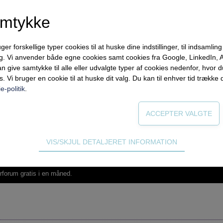
amtykke
forskellige typer cookies til at huske dine indstillinger, til indsamling af
ng. Vi anvender både egne cookies samt cookies fra Google, LinkedIn,
nator
n give samtykke til alle eller udvalgte typer af cookies nedenfor, hvor
by Handelsgymnasium, U-Nord
s. Vi bruger en cookie til at huske dit valg. Du kan til enhver tid trække 
e-politik
.
og Lingvistik, KU
VIS/SKJUL DETALJERET INFORMATION
ødvendige for hjemmesidens grundlæggende funktioner som fx navigati
n derfor ikke fravælges.
rforum gratis i en måned.
s til at optimere design, brugervenlighed og effektiviteten af en hjemme
tik om antal besøg og hvordan hjemmesiden bruges.