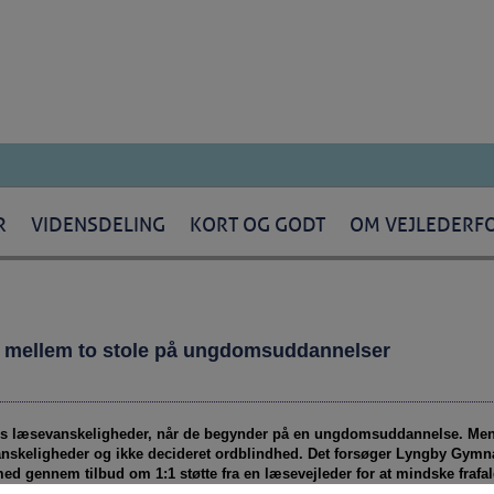
R
VIDENSDELING
KORT OG GODT
OM VEJLEDERF
 mellem to stole på ungdomsuddannelser
s læsevanskeligheder, når de begynder på en ungdomsuddannelse. Men 
 vanskeligheder og ikke decideret ordblindhed. Det forsøger Lyngby Gy
 gennem tilbud om 1:1 støtte fra en læsevejleder for at mindske frafal