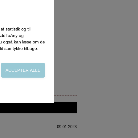
 statistik og til
 AddToAny og
 du også kan læse om de
dit samtykke tilbage.
on, adgangskontrol
side. Fx ved at
09-01-2023