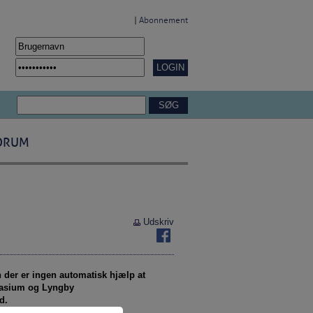
|
Abonnement
ORUM
Udskriv
der er ingen automatisk hjælp at
mnasium og Lyngby
d.