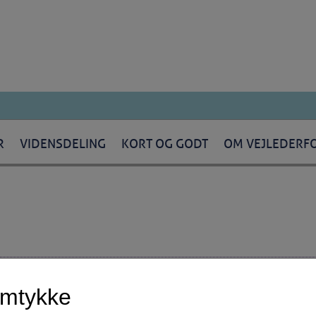
R
VIDENSDELING
KORT OG GODT
OM VEJLEDERF
erne i provinsen? Her er ellers både lave adgangskvotienter, og kommunen
amtykke
gumenter har vi prøvet. Det er tid til at tale om uddannelse på en måde,
ytter an til værdier, som allerede bor hos de unge. Det kan måske være e