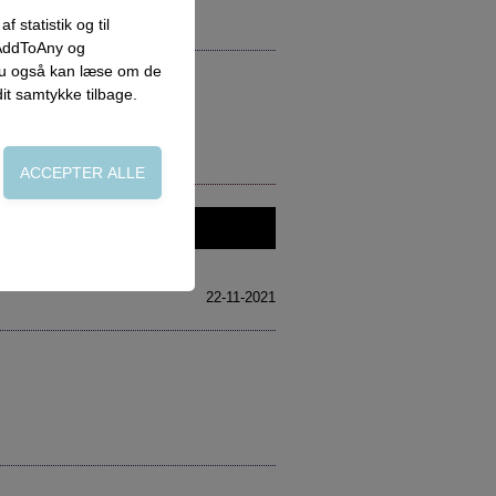
 statistik og til
 AddToAny og
 du også kan læse om de
dit samtykke tilbage.
on, adgangskontrol
22-11-2021
side. Fx ved at
flere hjemmesider og
oncer, når denne færdes