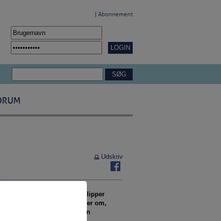
|
Abonnement
ORUM
Udskriv
 har boliggaranti, så unge slipper
 som appellerer til andre ideer om,
n lille del af løsningen på en