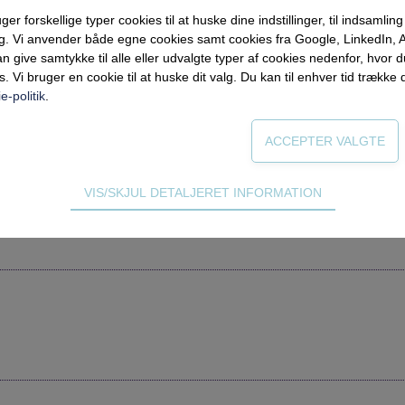
forskellige typer cookies til at huske dine indstillinger, til indsamling af
ng. Vi anvender både egne cookies samt cookies fra Google, LinkedIn,
n give samtykke til alle eller udvalgte typer af cookies nedenfor, hvor
s. Vi bruger en cookie til at huske dit valg. Du kan til enhver tid trække 
e-politik
.
 Universitet
rforum gratis i en måned.
VIS/SKJUL DETALJERET INFORMATION
ødvendige for hjemmesidens grundlæggende funktioner som fx navigati
n derfor ikke fravælges.
s til at optimere design, brugervenlighed og effektiviteten af en hjemme
tik om antal besøg og hvordan hjemmesiden bruges.
ing
 (tracking-cookies) indsamler brugerens digitale fodspor på tværs af 
eren interesserer sig for/søger på for at kunne vise personrettede ann