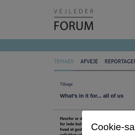
TEMAER
AFVEJE
REPORTAGE
Tilbage
What’s in it for... all of us
Hvorfor er der ikke rift om studieplads
Cookie-s
for lede bolighajer. Belærende boomer-ar
hvad et godt uddannelsesvalg er – og kn
vellykket udflytning af studiepladser.