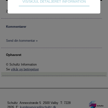
Teknisk
Pseudoarbejde
VIS/SKJUL DETALJERET INFORMATION
Tekniske cookies er nødvendige for hjemmesidens
Hackschooling
2020 nr. 4
grundlæggende funktioner som fx navigation,
Digitale kompetencer
adgangskontrol samt indkøbskurv og kan derfor
ikke fravælges.
Virksomheder
Kommentarer
Magasinet - alle temaer
Statistik
Statistik-cookies bruges til at optimere design,
Magasinet - alle navne
Send din kommentar »
brugervenlighed og effektiviteten af en
hjemmeside. Fx ved at indsamle besøgsstatistik
om antal besøg og hvordan hjemmesiden bruges.
Ophavsret
© Schultz Information
Markedsføring
Se
vilkår og betingelser
Markedsførings-cookies (tracking-cookies)
indsamler brugerens digitale fodspor på tværs af
flere hjemmesider og registrerer, hvad brugeren
interesserer sig for/søger på for at kunne vise
personrettede annoncer, når denne færdes på
internettet.
Schultz Annexstræde 5 2500 Valby T: 7228
2826 E:
kundeservice@schultz.dk