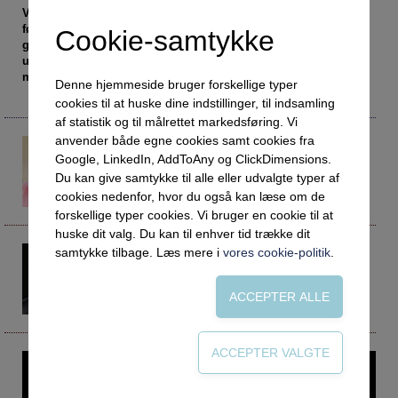
Social retfærdighed
OM VEJLEDERFORUM
Vi har talt om at digitalisere undervisningen i mange år, men
først da alle undervisningsinstitutioner blev hjemsendt
Netværk
Abonnement
Cookie-samtykke
grundet corona, kom der skub i digitaliseringen. En
Intelligens
Kontakt
Tilmelding og prøveperiode
undersøgelse af DTU Compute kortlægger, hvad der skete
med undervisningen i den hurtige omstillingsproces.
Denne hjemmeside bruger forskellige typer
Uddannelser under corona
Vilkår og betingelser
Abonnementspriser
cookies til at huske dine indstillinger, til indsamling
Vejledningsindsatsen under corona
af statistik og til målrettet markedsføring. Vi
anvender både egne cookies samt cookies fra
Professioner under pres
Helle Rootzen
Google, LinkedIn, AddToAny og ClickDimensions.
hellehero@gmail.com
Frafald
Ph.d., CEO og founder
Du kan give samtykke til alle eller udvalgte typer af
andhero
cookies nedenfor, hvor du også kan læse om de
Veje til virkeligheden
forskellige typer cookies. Vi bruger en cookie til at
Den kommunale ungeindsats
huske dit valg. Du kan til enhver tid trække dit
samtykke tilbage. Læs mere i
Per Brockhoff
vores cookie-politik
.
Social mobilitet
perbb@dtu.dk
Professor
Misbrug
DTU
Praksischok
Data og dialog
Denne artikel kræver login – prøv Vejlederforum gratis i en
Borgeren i centrum
måned.