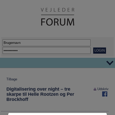
TEMAER
Tilbage
Ordblindhed
AFVEJE
Digitalisering over night – tre
Udskriv
Overgange
REPORTAGER
skarpe til Helle Rootzen og Per
Brockhoff
Her går det godt
VIDENSDELING
Udflytning af uddannelser
KORT OG GODT