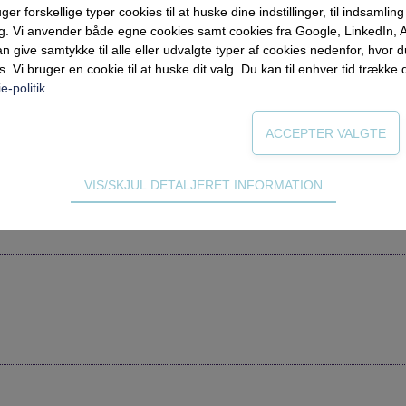
forskellige typer cookies til at huske dine indstillinger, til indsamling af
ng. Vi anvender både egne cookies samt cookies fra Google, LinkedIn,
n give samtykke til alle eller udvalgte typer af cookies nedenfor, hvor
s. Vi bruger en cookie til at huske dit valg. Du kan til enhver tid trække 
e-politik
.
lt Arbejde, Aalborg Universitet
VIS/SKJUL DETALJERET INFORMATION
rforum gratis i en måned.
ødvendige for hjemmesidens grundlæggende funktioner som fx navigati
n derfor ikke fravælges.
s til at optimere design, brugervenlighed og effektiviteten af en hjemme
tik om antal besøg og hvordan hjemmesiden bruges.
ing
 (tracking-cookies) indsamler brugerens digitale fodspor på tværs af 
eren interesserer sig for/søger på for at kunne vise personrettede ann