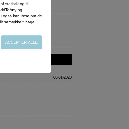
 statistik og til
 AddToAny og
 du også kan læse om de
dit samtykke tilbage.
on, adgangskontrol
06-01-2020
side. Fx ved at
flere hjemmesider og
oncer, når denne færdes