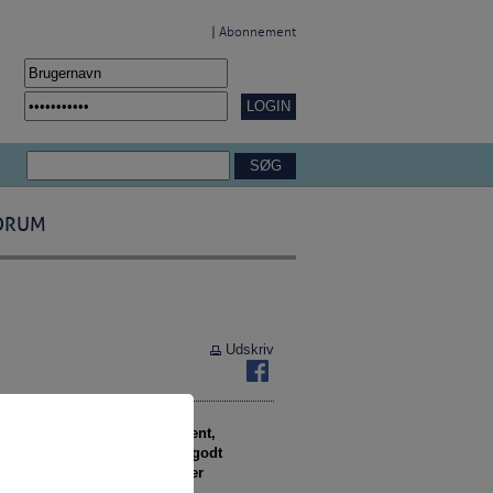
|
Abonnement
ORUM
Udskriv
lig position som fx jobkonsulent,
n Dahl-Nielsen, der kort og godt
 borgere har problemer ud over