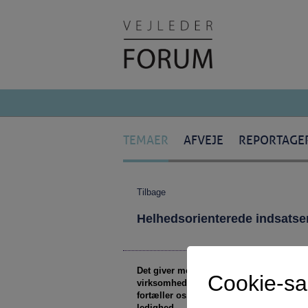
TEMAER
AFVEJE
REPORTAGE
Tilbage
Helhedsorienterede indsatse
Det giver mere fleksibilitet i tilrettelæ
Cookie-s
virksomhedskonsulent og koordinerende 
fortæller os, hvad vi kan lære af hende
ledighed.