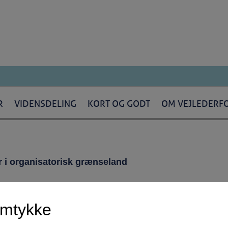
R
VIDENSDELING
KORT OG GODT
OM VEJLEDERF
r i organisatorisk grænseland
ggelsen af en indsats, hvis man føler sig mindre bundet til en bestemt fag
amtykke
sagsbehandler. Vi har allieret os med adjunkt og ph.d. studerende Kare
s forskning i samarbejdet mellem forskellige kommunale afdelinger, når