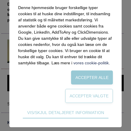
Social retfærdighed
OM VEJLEDERFORUM
Den helhedsorienterede plan er et godt værktøj for borgeren
Denne hjemmeside bruger forskellige typer
og for de fagprofessionelle, som arbejder med borgeren.
Netværk
Abonnement
cookies til at huske dine indstillinger, til indsamling
Men planen indeholder også en række juridiske
Intelligens
Kontakt
Tilmelding og prøveperiode
af statistik og til målrettet markedsføring. Vi
problemstillinger, som vi skal være opmærksomme på.
anvender både egne cookies samt cookies fra
Uddannelser under corona
Vilkår og betingelser
Abonnementspriser
Google, LinkedIn, AddToAny og ClickDimensions.
Vejledningsindsatsen under corona
Du kan give samtykke til alle eller udvalgte typer af
Bente Adolphsen
cookies nedenfor, hvor du også kan læse om de
Bente@seminarer.dk
Professioner under pres
forskellige typer cookies. Vi bruger en cookie til at
Juridisk konsulent
huske dit valg. Du kan til enhver tid trække dit
Frafald
Seminarer.dk
samtykke tilbage. Læs mere i
vores cookie-politik
.
Veje til virkeligheden
Den kommunale ungeindsats
Denne artikel kræver login – prøv Vejlederforum gratis i en
Social mobilitet
måned.
Misbrug
Praksischok
Særudgave: Borgeren i centrum
Teknisk
VIS/SKJUL DETALJERET INFORMATION
Data og dialog
Tekniske cookies er nødvendige for hjemmesidens
Borgeren i centrum
Kommentarer
grundlæggende funktioner som fx navigation,