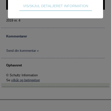
Denne artikel kræver login – prøv Vejlederforum gratis i en
Pseudoarbejde
måned.
Teknisk
VIS/SKJUL DETALJERET INFORMATION
Hackschooling
Tekniske cookies er nødvendige for hjemmesidens
grundlæggende funktioner som fx navigation,
Digitale kompetencer
2019 nr. 4
adgangskontrol samt indkøbskurv og kan derfor
Virksomheder
ikke fravælges.
Magasinet - alle temaer
Kommentarer
Statistik
Magasinet - alle navne
Statistik-cookies bruges til at optimere design,
brugervenlighed og effektiviteten af en
Send din kommentar »
hjemmeside. Fx ved at indsamle besøgsstatistik
om antal besøg og hvordan hjemmesiden bruges.
Ophavsret
Markedsføring
© Schultz Information
Markedsførings-cookies (tracking-cookies)
Se
vilkår og betingelser
indsamler brugerens digitale fodspor på tværs af
flere hjemmesider og registrerer, hvad brugeren
interesserer sig for/søger på for at kunne vise
personrettede annoncer, når denne færdes på
internettet.