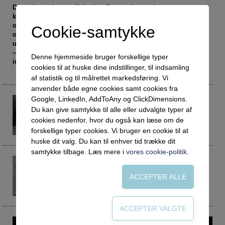
Social retfærdighed
OM VEJLEDERFORUM
Det er ingen hemmelighed, at Danmark mangler
kvalificerede faglærte til at sikre vores produktion, eksport
Netværk
Abonnement
og konkurrencedygtighed. De sidste år er der indført flere
Cookie-samtykke
Intelligens
Kontakt
Tilmelding og prøveperiode
obligatoriske brobygningsforløb, alligevel flytter det ikke de
unges uddannelsesvalg. Så mere brobygning er ikke svaret
Uddannelser under corona
Vilkår og betingelser
Abonnementspriser
– til gengæld ligger det lige til højrebenet at udvikle
Denne hjemmeside bruger forskellige typer
indholdet i den obligatoriske brobygning i 10. klasse.
Vejledningsindsatsen under corona
cookies til at huske dine indstillinger, til indsamling
af statistik og til målrettet markedsføring. Vi
Professioner under pres
anvender både egne cookies samt cookies fra
Frafald
Google, LinkedIn, AddToAny og ClickDimensions.
Lis Brok-Jørgensen
lbj@efterskolerne.dk
Du kan give samtykke til alle eller udvalgte typer af
Veje til virkeligheden
Vejledningskonsulent og pædagogisk konsulent
cookies nedenfor, hvor du også kan læse om de
Efterskoleforeningen
Den kommunale ungeindsats
forskellige typer cookies. Vi bruger en cookie til at
huske dit valg. Du kan til enhver tid trække dit
Social mobilitet
samtykke tilbage. Læs mere i
vores cookie-politik
.
Karin Skjøth
Misbrug
ksk@efterskolerne.dk
Praksischok
Projektleder
Efterskoleforeningen
Data og dialog
Borgeren i centrum