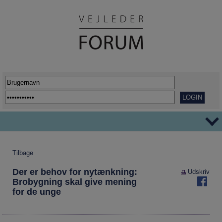
TEMAER
Tilbage
Ordblindhed
AFVEJE
Der er behov for nytænkning:
Udskriv
Overgange
REPORTAGER
Brobygning skal give mening
for de unge
Her går det godt
VIDENSDELING
Udflytning af uddannelser
KORT OG GODT