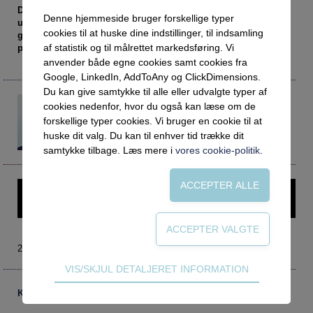
Social retfærdighed
OM VEJLEDERFORUM
Det er værd at spørge sig selv om, i hvilket omfang børn og
Denne hjemmeside bruger forskellige typer
unge kan forholde sig til et fremtidens arbejdsmarked, der
Netværk
Abonnement
cookies til at huske dine indstillinger, til indsamling
galoperer afsted i et tempo og i en udviklingsgrad, som selv
Intelligens
Kontakt
Tilmelding og prøveperiode
af statistik og til målrettet markedsføring. Vi
professionelle voksne har svært ved at følge med i.
anvender både egne cookies samt cookies fra
Uddannelser under corona
Vilkår og betingelser
Abonnementspriser
Google, LinkedIn, AddToAny og ClickDimensions.
Vejledningsindsatsen under corona
Du kan give samtykke til alle eller udvalgte typer af
Hanne Paustian Tind
cookies nedenfor, hvor du også kan læse om de
hpt@uunvj.dk
Professioner under pres
forskellige typer cookies. Vi bruger en cookie til at
Leder
huske dit valg. Du kan til enhver tid trække dit
Frafald
UU Nordvestjylland
samtykke tilbage. Læs mere i
vores cookie-politik
.
Veje til virkeligheden
Den kommunale ungeindsats
Denne artikel kræver login – prøv Vejlederforum gratis i en
Social mobilitet
måned.
Misbrug
Praksischok
2019 nr. 4
Teknisk
VIS/SKJUL DETALJERET INFORMATION
Data og dialog
Tekniske cookies er nødvendige for hjemmesidens
Borgeren i centrum
Kommentarer
grundlæggende funktioner som fx navigation,