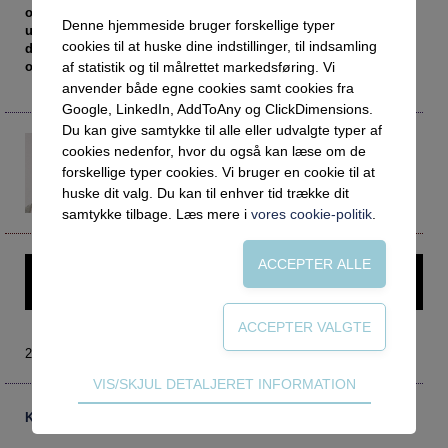
Social retfærdighed
OM VEJLEDERFORUM
overblik, binde tråde sammen og være
Denne hjemmeside bruger forskellige typer
uddannelseskoordinatorer. Det mener Line Pihl Rasmussen,
Netværk
Abonnement
cookies til at huske dine indstillinger, til indsamling
der er uddannelsesvejleder ved UU Fredericia. Men det er
Intelligens
Kontakt
også en stor rolle, de skal gøre sig fortjent til.
Tilmelding og prøveperiode
af statistik og til målrettet markedsføring. Vi
anvender både egne cookies samt cookies fra
Uddannelser under corona
Vilkår og betingelser
Abonnementspriser
Google, LinkedIn, AddToAny og ClickDimensions.
Du kan give samtykke til alle eller udvalgte typer af
Vejledningsindsatsen under corona
Line Pihl Rasmussen
cookies nedenfor, hvor du også kan læse om de
line.rasmussen@fredericia.dk
Professioner under pres
forskellige typer cookies. Vi bruger en cookie til at
Uddannelsesvejleder
huske dit valg. Du kan til enhver tid trække dit
Frafald
UU Fredericia
samtykke tilbage. Læs mere i
vores cookie-politik
.
Veje til virkeligheden
Den kommunale ungeindsats
Denne artikel kræver login – prøv Vejlederforum gratis i en
Social mobilitet
måned.
Misbrug
2019 nr. 3
Praksischok
Teknisk
VIS/SKJUL DETALJERET INFORMATION
Data og dialog
Tekniske cookies er nødvendige for hjemmesidens
Kommentarer
Borgeren i centrum
grundlæggende funktioner som fx navigation,
adgangskontrol samt indkøbskurv og kan derfor