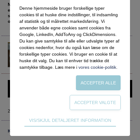
Social retfærdighed
OM VEJLEDERFORUM
Når vi skal løse opgaven med den kommunale ungeindsats,
Denne hjemmeside bruger forskellige typer
er vi nødt til at opbygge forpligtende tværfaglige
Netværk
Abonnement
cookies til at huske dine indstillinger, til indsamling
samarbejder, der bygger på respekt, nysgerrighed og viden
Intelligens
Kontakt
Tilmelding og prøveperiode
af statistik og til målrettet markedsføring. Vi
om hinanden.
anvender både egne cookies samt cookies fra
Uddannelser under corona
Vilkår og betingelser
Abonnementspriser
Google, LinkedIn, AddToAny og ClickDimensions.
Vejledningsindsatsen under corona
Du kan give samtykke til alle eller udvalgte typer af
Bente Nissen
cookies nedenfor, hvor du også kan læse om de
bn@cabiweb.dk
Professioner under pres
forskellige typer cookies. Vi bruger en cookie til at
Seniorkonsulent
huske dit valg. Du kan til enhver tid trække dit
Frafald
Cabi
samtykke tilbage. Læs mere i
vores cookie-politik
.
Veje til virkeligheden
Den kommunale ungeindsats
Denne artikel kræver login – prøv Vejlederforum gratis i en
Social mobilitet
måned.
Misbrug
Praksischok
2019 nr. 3
Teknisk
VIS/SKJUL DETALJERET INFORMATION
Data og dialog
Tekniske cookies er nødvendige for hjemmesidens
Borgeren i centrum
Kommentarer
grundlæggende funktioner som fx navigation,