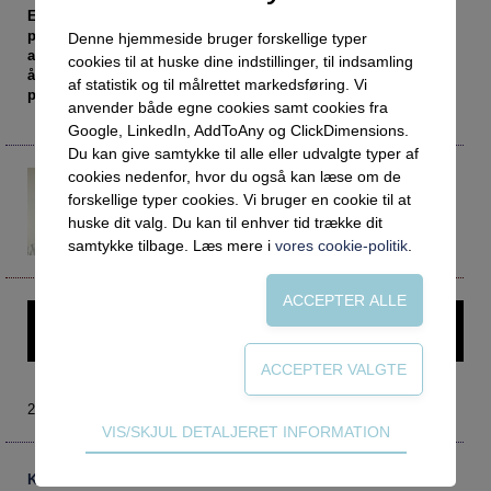
Social retfærdighed
OM VEJLEDERFORUM
Et par drenge er fundet i færd med at ryge hash bag en busk
på skolen, hvorefter det velmenende udskolingsteam
Netværk
Abonnement
Denne hjemmeside bruger forskellige typer
arrangerer en temauge om hash på tværs af 8. klasse-
cookies til at huske dine indstillinger, til indsamling
Intelligens
Kontakt
Tilmelding og prøveperiode
årgangen. Der er adskillige grunde til, at dette er
af statistik og til målrettet markedsføring. Vi
problematisk.
anvender både egne cookies samt cookies fra
Uddannelser under corona
Vilkår og betingelser
Abonnementspriser
Google, LinkedIn, AddToAny og ClickDimensions.
Vejledningsindsatsen under corona
Du kan give samtykke til alle eller udvalgte typer af
cookies nedenfor, hvor du også kan læse om de
Professioner under pres
Kasper Fisker
kasper.fisker@albertslund.dk
forskellige typer cookies. Vi bruger en cookie til at
Frafald
Kriminolog og stabsleder
huske dit valg. Du kan til enhver tid trække dit
Den Kriminalpræventive Enhed
samtykke tilbage. Læs mere i
vores cookie-politik
.
Veje til virkeligheden
Den kommunale ungeindsats
Social mobilitet
Denne artikel kræver login – prøv Vejlederforum gratis i en
måned.
Misbrug
Praksischok
2019 nr. 1
Data og dialog
Teknisk
VIS/SKJUL DETALJERET INFORMATION
Tekniske cookies er nødvendige for hjemmesidens
Borgeren i centrum
grundlæggende funktioner som fx navigation,
Kommentarer