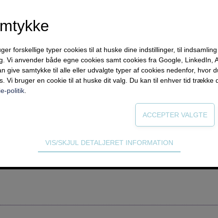
amtykke
forskellige typer cookies til at huske dine indstillinger, til indsamling af
ng. Vi anvender både egne cookies samt cookies fra Google, LinkedIn,
n give samtykke til alle eller udvalgte typer af cookies nedenfor, hvor
s. Vi bruger en cookie til at huske dit valg. Du kan til enhver tid trække 
e-politik
.
rg.dk
jledning
VIS/SKJUL DETALJERET INFORMATION
ødvendige for hjemmesidens grundlæggende funktioner som fx navigati
rforum gratis i en måned.
n derfor ikke fravælges.
s til at optimere design, brugervenlighed og effektiviteten af en hjemme
tik om antal besøg og hvordan hjemmesiden bruges.