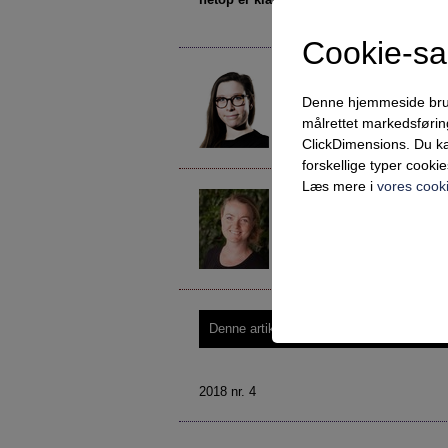
Cookie-s
Ditte Brøndum
db@socialraadgiverne.dk
Denne hjemmeside bruger 
Næstformand
målrettet markedsføri
Dansk Socialrådgiverforening
ClickDimensions. Du ka
forskellige typer cookie
Læs mere i
vores cooki
Iben Bak Larsen
Iben.Bak.Larsen@skanderbo
UU-vejleder
Ungdommens Uddannelsesve
Teknisk
Tekniske cookies er n
Denne artikel kræver login – prøv Vejlede
samt indkøbskurv og ka
Statistik
2018 nr. 4
Statistik-cookies bruge
indsamle besøgsstatis