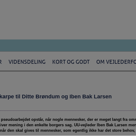
R
VIDENSDELING
KORT OG GODT
OM VEJLEDERF
arpe til Ditte Brøndum og Iben Bak Larsen
seudoarbejdet opstår, når nogle mennesker, der er meget langt fra områ
t giver mening i den enkelte borgers sag. UU-vejleder Iben Bak Larsen men
år den skal gives til mennesker, som egentlig ikke har det store behov,
.