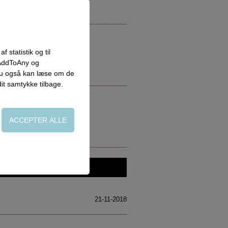
 statistik og til
 AddToAny og
 du også kan læse om de
dit samtykke tilbage.
on, adgangskontrol
21-11-2018
side. Fx ved at