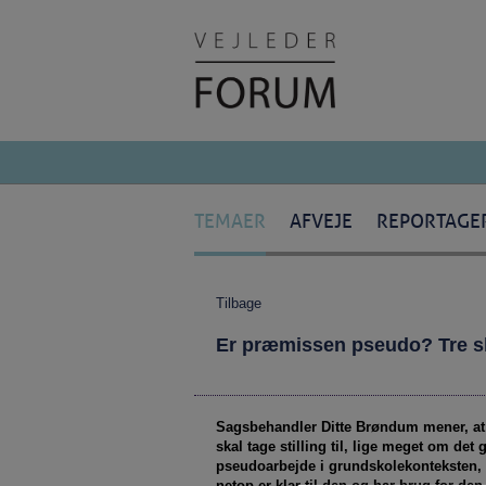
TEMAER
AFVEJE
REPORTAGE
Tilbage
Er præmissen pseudo? Tre sk
Sagsbehandler Ditte Brøndum mener, at p
skal tage stilling til, lige meget om de
pseudoarbejde i grundskolekonteksten, n
netop er klar til den og har brug for den