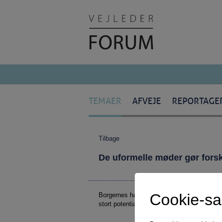
TEMAER
AFVEJE
REPORTAGE
Tilbage
De uformelle møder gør forsk
Cookie-s
Borgernes handleplaner bør være centrale i
stort potentiale i de uformelle møder, som 