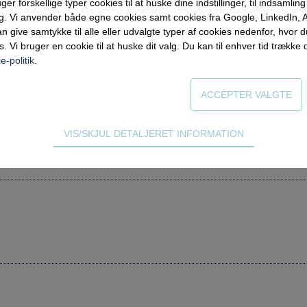
forskellige typer cookies til at huske dine indstillinger, til indsamling af
ng. Vi anvender både egne cookies samt cookies fra Google, LinkedIn,
n give samtykke til alle eller udvalgte typer af cookies nedenfor, hvor
s. Vi bruger en cookie til at huske dit valg. Du kan til enhver tid trække 
e-politik
.
rforum gratis i en måned.
VIS/SKJUL DETALJERET INFORMATION
ødvendige for hjemmesidens grundlæggende funktioner som fx navigati
n derfor ikke fravælges.
s til at optimere design, brugervenlighed og effektiviteten af en hjemme
tik om antal besøg og hvordan hjemmesiden bruges.
ing
 (tracking-cookies) indsamler brugerens digitale fodspor på tværs af 
eren interesserer sig for/søger på for at kunne vise personrettede ann