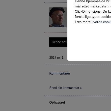
Denne hjemmeside bruger 
målrettet markedsføri
Bo Morthorst Rasmussen
ClickDimensions. Du ka
bmra@ucsyd.dk
forskellige typer cookie
Lektor, ph.d.
Læs mere i
vores cooki
UC Syd
Denne artikel kræver login – prøv Vejlede
Teknisk
Tekniske cookies er n
2017 nr. 1
samt indkøbskurv og ka
Statistik
Kommentarer
Statistik-cookies bruge
indsamle besøgsstatis
Send din kommentar »
Markedsfør
Markedsførings-cookies
Ophavsret
registrerer, hvad brug
på internettet.