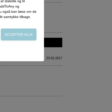
 statistik og til
 AddToAny og
 du også kan læse om de
dit samtykke tilbage.
on, adgangskontrol
23-02-2017
side. Fx ved at
flere hjemmesider og
oncer, når denne færdes