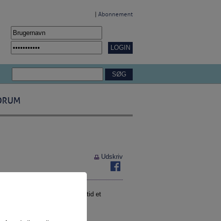
|
Abonnement
ORUM
Udskriv
ordsplaner. Der ligger imidlertid et
t hvis de foregår på tværs.