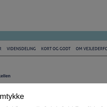
R
VIDENSDELING
KORT OG GODT
OM VEJLEDERF
ellen
amtykke
 tværfagligt samarbejde, men opfattes af mange som virkelighedsfjerne skriveb
foregår på gangene og i døren til mødelokalet blandt fagprofessionelle. Særlig