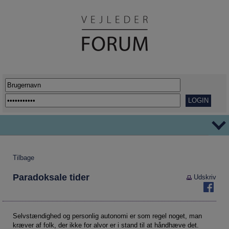
TEMAER
Tilbage
Ordblindhed
AFVEJE
Paradoksale tider
Udskriv
Overgange
REPORTAGER
Her går det godt
VIDENSDELING
Udflytning af uddannelser
KORT OG GODT
Selvstændighed og personlig autonomi er som regel noget, man
kræver af folk, der ikke for alvor er i stand til at håndhæve det.