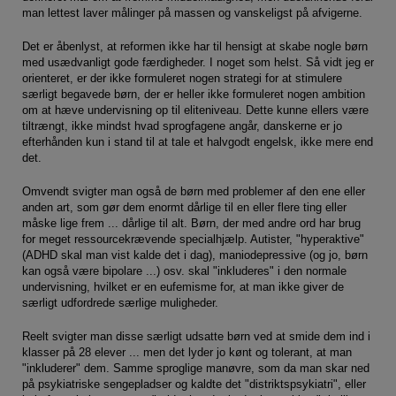
man lettest laver målinger på massen og vanskeligst på afvigerne.
Det er åbenlyst, at reformen ikke har til hensigt at skabe nogle børn
med usædvanligt gode færdigheder. I noget som helst. Så vidt jeg er
orienteret, er der ikke formuleret nogen strategi for at stimulere
særligt begavede børn, der er heller ikke formuleret nogen ambition
om at hæve undervisning op til eliteniveau. Dette kunne ellers være
tiltrængt, ikke mindst hvad sprogfagene angår, danskerne er jo
efterhånden kun i stand til at tale et halvgodt engelsk, ikke mere end
det.
Omvendt svigter man også de børn med problemer af den ene eller
anden art, som gør dem enormt dårlige til en eller flere ting eller
måske lige frem ... dårlige til alt. Børn, der med andre ord har brug
for meget ressourcekrævende specialhjælp. Autister, "hyperaktive"
(ADHD skal man vist kalde det i dag), maniodepressive (og jo, børn
kan også være bipolare ...) osv. skal "inkluderes" i den normale
undervisning, hvilket er en eufemisme for, at man ikke giver de
særligt udfordrede særlige muligheder.
Reelt svigter man disse særligt udsatte børn ved at smide dem ind i
klasser på 28 elever ... men det lyder jo kønt og tolerant, at man
"inkluderer" dem. Samme sproglige manøvre, som da man skar ned
på psykiatriske sengepladser og kaldte det "distriktspsykiatri", eller