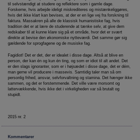
til selvstændigt at studere og reflektere som i gamle dage.
Forskerne, hvis arbejde ideligt miskrediteres og mistænkeliggøres,
hvis det ikke klart kan bevises, at der er en lige vej fra forskning til
faktura. Massakren på alle de klassisk humanistiske fag, hvis
tradition det er at lære de studerende at tænke selv, at give dem
redskaber til at kunne klare sig på et område, hvor det er svært
direkte at bevise den økonomiske nytteværdi. Det samme gør sig
gældende for sprogfagene og de musiske fag.
Fagidiot! Det er det, der er idealet i disse dage. Altså at blive en
person, der kan én og kun én ting, og som er idiot til alt andet. Det
er den slags ignoranter, som er i højsædet i disse dage, det er dém,
man gerne vil producere i massevis. Samtidig taler man så om
personlig frihed, ansvar, selvforvaltning og stamina. Det hænger ikke
sammen, og det er forstemmende. Det ville være morsomt og
lattervækkende, hvis ikke det i virkeligheden var så brutalt og
stupidt.
2015 nr. 2
Kommentarer