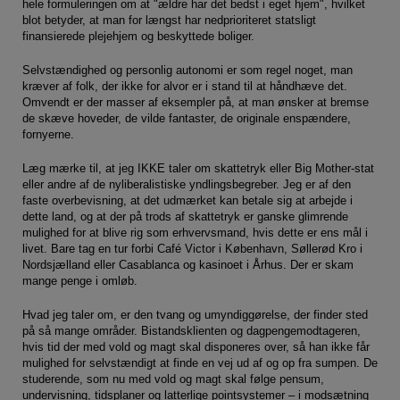
hele formuleringen om at "ældre har det bedst i eget hjem", hvilket
blot betyder, at man for længst har nedprioriteret statsligt
finansierede plejehjem og beskyttede boliger.
Selvstændighed og personlig autonomi er som regel noget, man
kræver af folk, der ikke for alvor er i stand til at håndhæve det.
Omvendt er der masser af eksempler på, at man ønsker at bremse
de skæve hoveder, de vilde fantaster, de originale enspændere,
fornyerne.
Læg mærke til, at jeg IKKE taler om skattetryk eller Big Mother-stat
eller andre af de nyliberalistiske yndlingsbegreber. Jeg er af den
faste overbevisning, at det udmærket kan betale sig at arbejde i
dette land, og at der på trods af skattetryk er ganske glimrende
mulighed for at blive rig som erhvervsmand, hvis dette er ens mål i
livet. Bare tag en tur forbi Café Victor i København, Søllerød Kro i
Nordsjælland eller Casablanca og kasinoet i Århus. Der er skam
mange penge i omløb.
Hvad jeg taler om, er den tvang og umyndiggørelse, der finder sted
på så mange områder. Bistandsklienten og dagpengemodtageren,
hvis tid der med vold og magt skal disponeres over, så han ikke får
mulighed for selvstændigt at finde en vej ud af og op fra sumpen. De
studerende, som nu med vold og magt skal følge pensum,
undervisning, tidsplaner og latterlige pointsystemer – i modsætning