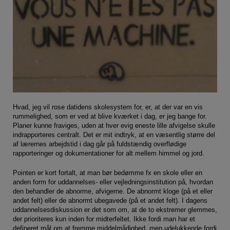
adgangskontrol samt indkøbskurv og kan derfor
ikke fravælges.
Statistik
Statistik-cookies bruges til at optimere design,
brugervenlighed og effektiviteten af en
hjemmeside. Fx ved at indsamle besøgsstatistik
om antal besøg og hvordan hjemmesiden bruges.
Markedsføring
Hvad, jeg vil rose datidens skolesystem for, er, at der var en vis
rummelighed, som er ved at blive kværket i dag, er jeg bange for.
Markedsførings-cookies (tracking-cookies)
Planer kunne fraviges, uden at hver evig eneste lille afvigelse skulle
indsamler brugerens digitale fodspor på tværs af
indrapporteres centralt. Det er mit indtryk, at en væsentlig større del
flere hjemmesider og registrerer, hvad brugeren
af lærernes arbejdstid i dag går på fuldstændig overflødige
interesserer sig for/søger på for at kunne vise
rapporteringer og dokumentationer for alt mellem himmel og jord.
personrettede annoncer, når denne færdes på
Pointen er kort fortalt, at man bør bedømme fx en skole eller en
internettet.
anden form for uddannelses- eller vejledningsinstitution på, hvordan
den behandler de abnorme, afvigerne. De abnormt kloge (på et eller
andet felt) eller de abnormt ubegavede (på et andet felt). I dagens
uddannelsesdiskussion er det som om, at de to ekstremer glemmes,
der prioriteres kun inden for midterfeltet. Ikke fordi man har et
defineret mål om at fremme middelmådighed, men udelukkende fordi