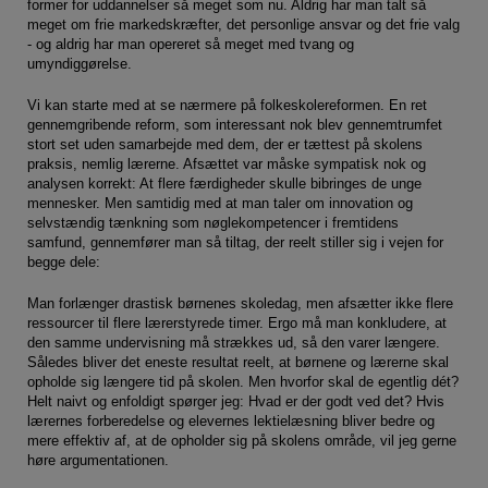
Pseudoarbejde
former for uddannelser så meget som nu. Aldrig har man talt så
meget om frie markedskræfter, det personlige ansvar og det frie valg
Hackschooling
- og aldrig har man opereret så meget med tvang og
umyndiggørelse.
Digitale kompetencer
Vi kan starte med at se nærmere på folkeskolereformen. En ret
Virksomheder
gennemgribende reform, som interessant nok blev gennemtrumfet
Magasinet - alle temaer
stort set uden samarbejde med dem, der er tættest på skolens
praksis, nemlig lærerne. Afsættet var måske sympatisk nok og
Magasinet - alle navne
analysen korrekt: At flere færdigheder skulle bibringes de unge
mennesker. Men samtidig med at man taler om innovation og
selvstændig tænkning som nøglekompetencer i fremtidens
samfund, gennemfører man så tiltag, der reelt stiller sig i vejen for
begge dele:
Man forlænger drastisk børnenes skoledag, men afsætter ikke flere
ressourcer til flere lærerstyrede timer. Ergo må man konkludere, at
den samme undervisning må strækkes ud, så den varer længere.
Således bliver det eneste resultat reelt, at børnene og lærerne skal
opholde sig længere tid på skolen. Men hvorfor skal de egentlig dét?
Helt naivt og enfoldigt spørger jeg: Hvad er der godt ved det? Hvis
lærernes forberedelse og elevernes lektielæsning bliver bedre og
mere effektiv af, at de opholder sig på skolens område, vil jeg gerne
høre argumentationen.