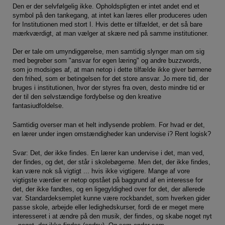
Den er der selvfølgelig ikke. Opholdspligten er intet andet end et
symbol på den tankegang, at intet kan læres eller produceres uden
for Institutionen med stort I. Hvis dette er tilfældet, er det så bare
mærkværdigt, at man vælger at skære ned på samme institutioner.
Der er tale om umyndiggørelse, men samtidig slynger man om sig
med begreber som "ansvar for egen læring" og andre buzzwords,
som jo modsiges af, at man netop i dette tilfælde ikke giver børnene
den frihed, som er betingelsen for det store ansvar. Jo mere tid, der
bruges i institutionen, hvor der styres fra oven, desto mindre tid er
der til den selvstændige fordybelse og den kreative
fantasiudfoldelse.
Samtidig overser man et helt indlysende problem. For hvad er det,
en lærer under ingen omstændigheder kan undervise i? Rent logisk?
Svar: Det, der ikke findes. En lærer kan undervise i det, man ved,
der findes, og det, der står i skolebøgerne. Men det, der ikke findes,
kan være nok så vigtigt ... hvis ikke vigtigere. Mange af vore
vigtigste værdier er netop opstået på baggrund af en interesse for
det, der ikke fandtes, og en ligegyldighed over for det, der allerede
var. Standardeksemplet kunne være rockbandet, som hverken gider
passe skole, arbejde eller ledighedskurser, fordi de er meget mere
interesseret i at ændre på den musik, der findes, og skabe noget nyt