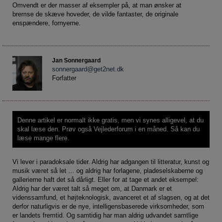
Social retfærdighed
OM VEJLEDERFORUM
Omvendt er der masser af eksempler på, at man ønsker at
bremse de skæve hoveder, de vilde fantaster, de originale
Netværk
Abonnement
enspændere, fornyerne.
Intelligens
Kontakt
Tilmelding og prøveperiode
Uddannelser under corona
Vilkår og betingelser
Abonnementspriser
Jan Sonnergaard
Vejledningsindsatsen under corona
sonnergaard@get2net.dk
Forfatter
Professioner under pres
Frafald
Veje til virkeligheden
Denne artikel er normalt ikke gratis, men vi synes alligevel, at du
Den kommunale ungeindsats
skal læse den.
Prøv også Vejlederforum i en måned.
Så kan du
læse mange flere.
Social mobilitet
Misbrug
Vi lever i paradoksale tider. Aldrig har adgangen til litteratur, kunst og
musik været så let ... og aldrig har forlagene, pladeselskaberne og
Praksischok
gallerierne haft det så dårligt. Eller for at tage et andet eksempel:
Aldrig har der været talt så meget om, at Danmark er et
Data og dialog
videnssamfund, et højteknologisk, avanceret et af slagsen, og at det
derfor naturligvis er de nye, intelligensbaserede virksomheder, som
Borgeren i centrum
er landets fremtid. Og samtidig har man aldrig udvandet samtlige