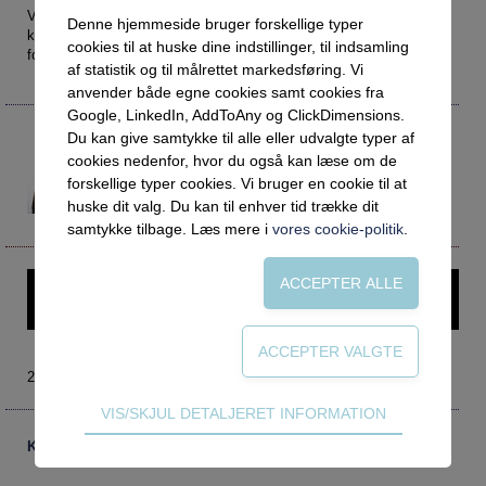
Social retfærdighed
OM VEJLEDERFORUM
Vejlederidentiteten antager i stigende grad en form, som man kan
Denne hjemmeside bruger forskellige typer
kalde ”målrettet favnende” og faciliterende. Hvad betyder det så
Netværk
Abonnement
cookies til at huske dine indstillinger, til indsamling
for vejlederens kompetencer?
af statistik og til målrettet markedsføring. Vi
Intelligens
Kontakt
Tilmelding og prøveperiode
anvender både egne cookies samt cookies fra
Uddannelser under corona
Vilkår og betingelser
Abonnementspriser
Google, LinkedIn, AddToAny og ClickDimensions.
Du kan give samtykke til alle eller udvalgte typer af
Merete Juul
Vejledningsindsatsen under corona
mej@uuhh.dk
cookies nedenfor, hvor du også kan læse om de
Koordinator
Professioner under pres
forskellige typer cookies. Vi bruger en cookie til at
Ungdommens Uddannelsesvejledning Horsens
huske dit valg. Du kan til enhver tid trække dit
Frafald
Hedensted
samtykke tilbage. Læs mere i
vores cookie-politik
.
Veje til virkeligheden
Den kommunale ungeindsats
Denne artikel kræver login – prøv Vejlederforum gratis i en
måned.
Social mobilitet
Misbrug
2014 nr. 3
Praksischok
Teknisk
VIS/SKJUL DETALJERET INFORMATION
Data og dialog
Tekniske cookies er nødvendige for hjemmesidens
Kommentarer
Borgeren i centrum
grundlæggende funktioner som fx navigation,
adgangskontrol samt indkøbskurv og kan derfor