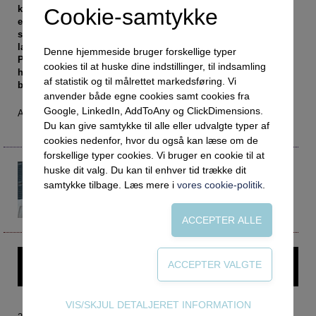
Social retfærdighed
OM VEJLEDERFORUM
komplekse krise siden Anden Verdenskrig. Ingen kender
Cookie-samtykke
endnu løsningerne, og frem­tiden står så åben, at nye
Netværk
Abonnement
stemmer bør blande sig i, hvad samfundet fremover skal
Intelligens
Kontakt
lægge vægt på, mener professor emeritus Ove Kaj
Tilmelding og prøveperiode
Denne hjemmeside bruger forskellige typer
Pedersen. Han opfordrer vejledere til at bidrage med,
cookies til at huske dine indstillinger, til indsamling
Uddannelser under corona
Vilkår og betingelser
Abonnementspriser
hvordan unge kan tilegne sig kompetencer, der måske bliver
af statistik og til målrettet markedsføring. Vi
brug for.
Vejledningsindsatsen under corona
anvender både egne cookies samt cookies fra
Google, LinkedIn, AddToAny og ClickDimensions.
Af Annette Haugaard
Professioner under pres
Du kan give samtykke til alle eller udvalgte typer af
Frafald
cookies nedenfor, hvor du også kan læse om de
forskellige typer cookies. Vi bruger en cookie til at
Veje til virkeligheden
Ove Kaj Pedersen
huske dit valg. Du kan til enhver tid trække dit
op.mpp@cbs.dk
Den kommunale ungeindsats
samtykke tilbage. Læs mere i
vores cookie-politik
.
Professor emeritus
Social mobilitet
Copenhagen Business School
Misbrug
Praksischok
Denne artikel kræver login – prøv Vejlederforum gratis i en
Data og dialog
måned.
Borgeren i centrum
Teknisk
VIS/SKJUL DETALJERET INFORMATION