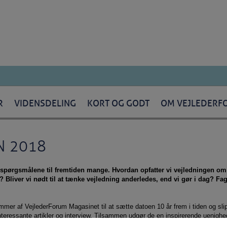
R
VIDENSDELING
KORT OG GODT
OM VEJLEDERF
N 2018
g spørgsmålene til fremtiden mange. Hvordan opfatter vi vejledningen om 
t? Bliver vi nødt til at tænke vejledning anderledes, end vi gør i dag? F
mmer af VejlederForum Magasinet til at sætte datoen 10 år frem i tiden og slipp
teressante artikler og interview. Tilsammen udgør de en inspirerende uenighe
rdan den bør udvikle sig i de kommende år.