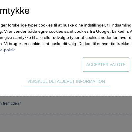
ontorchefens skrækvision, forskerens fremskrivning, politikernes planer, de 
amtykke
!
forskellige typer cookies til at huske dine indstillinger, til indsamling af
ng. Vi anvender både egne cookies samt cookies fra Google, LinkedIn,
n give samtykke til alle eller udvalgte typer af cookies nedenfor, hvor
s. Vi bruger en cookie til at huske dit valg. Du kan til enhver tid trække 
ling af vores nuværende vejledningsforståelse?
e-politik
.
edning
VIS/SKJUL DETALJERET INFORMATION
ødvendige for hjemmesidens grundlæggende funktioner som fx navigati
n derfor ikke fravælges.
om fremtiden?
s til at optimere design, brugervenlighed og effektiviteten af en hjemme
tik om antal besøg og hvordan hjemmesiden bruges.