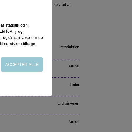
vejledtes ydmyge håb … og find selv ud af,
 statistik og til
 AddToAny og
 du også kan læse om de
dit samtykke tilbage.
Introduktion
Artikel
Leder
on, adgangskontrol
Ord på vejen
side. Fx ved at
Artikel