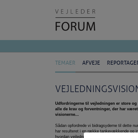
TEMAER
AFVEJE
REPORTAGE
VEJLEDNINGSVISIO
Udfordringerne til vejledningen er store o
alle de krav og forventninger, der har være
visionerne...
Sådan opfordrede vi bidragsyderne til dette nu
har resulteret i en række tankevækkende og in
hvordan vejledningen kan, og ikke mindst hvo