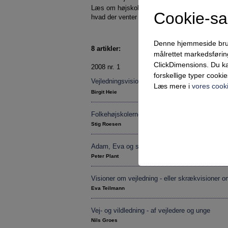
Læs om højskolernes vejledningsinspiration, k
Cookie-s
hvad der venter dig – og vejledningen – i 2018
Denne hjemmeside bruger 
8 artikler:
målrettet markedsføri
ClickDimensions. Du ka
2008 nr. 1
forskellige typer cookie
Vejledningsvision 2018 - udvikling eller afvik
Læs mere i
vores cooki
Birgit Heie
Folkehøjskolerne kan inspirere fremtidens vejl
Stig Roesen
Teknisk
Adam, Eva og slangen
Tekniske cookies er n
Peter Plant
samt indkøbskurv og ka
Visioner om vejledning - eller skrækvisioner 
Statistik
Eva Teilmann
Statistik-cookies bruge
indsamle besøgsstatis
Vej- og vildledning - af vejledere og unge
Nils Groes