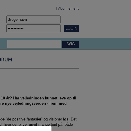
|
Abonnement
ORUM
10 år? Har vejledningen kunnet leve op til
agre nye vejledningsverden - frem med
e ”de positive fantasier” og visioner løs. Det
d, hvor der bliver givet mange bud på, både