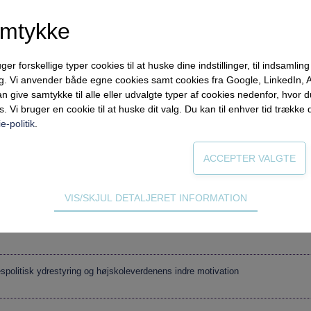
amtykke
forskellige typer cookies til at huske dine indstillinger, til indsamling af
ng. Vi anvender både egne cookies samt cookies fra Google, LinkedIn,
n give samtykke til alle eller udvalgte typer af cookies nedenfor, hvor
s. Vi bruger en cookie til at huske dit valg. Du kan til enhver tid trække 
e-politik
.
æring og udvikling
VIS/SKJUL DETALJERET INFORMATION
ødvendige for hjemmesidens grundlæggende funktioner som fx navigati
n derfor ikke fravælges.
spolitisk ydrestyring og højskoleverdenens indre motivation
s til at optimere design, brugervenlighed og effektiviteten af en hjemme
tik om antal besøg og hvordan hjemmesiden bruges.