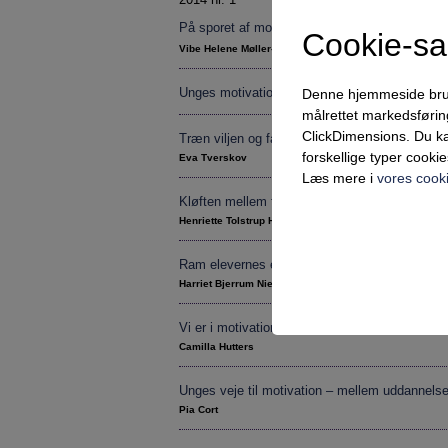
På sporet af motivationen
Cookie-s
Vibe Helene Møller-Jensen
Unges motivation i forandring
Denne hjemmeside bruger 
målrettet markedsføri
ClickDimensions. Du ka
Træn viljen og få lyst til at ville
forskellige typer cookie
Eva Tverskov
Læs mere i
vores cooki
Kløften mellem forventninger og erfaringer
Henriette Tolstrup Holmegaard
Ram elevernes energi – om koblingen mellem l
Teknisk
Harriet Bjerrum Nielsen
Tekniske cookies er n
samt indkøbskurv og ka
Vi er i motivationskrise
Camilla Hutters
Statistik
Unges veje til motivation – mellem uddannelse
Statistik-cookies bruge
Pia Cort
indsamle besøgsstatis