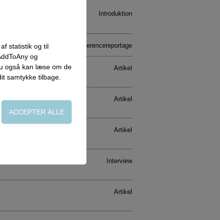
Introduktion
Konferencereportage
 statistik og til
 AddToAny og
 du også kan læse om de
Artikel
dit samtykke tilbage.
Artikel
Artikel
on, adgangskontrol
Interview
Artikel
side. Fx ved at