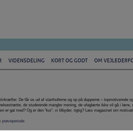
R
VIDENSDELING
KORT OG GODT
OM VEJLEDERF
rivkræfter. De får os ud af starthullerne og op på dupperne – topmotiverede og
elsestrætte, de studerende mangler mening, de ufaglærte ikke vil gå i lære,
den er gal med? Og er den ”kur”, vi tilbyder, rigtig? Læs magasinet om motivat
is prøveperiode
.