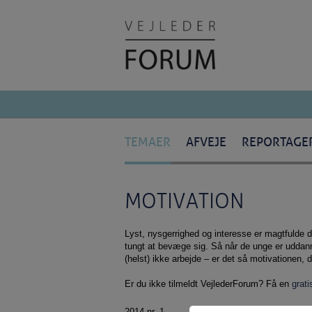
TEMAER
AFVEJE
REPORTAGE
MOTIVATION
Lyst, nysgerrighed og interesse er magtfulde d
tungt at bevæge sig. Så når de unge er uddann
(helst) ikke arbejde – er det så motivationen, 
Er du ikke tilmeldt VejlederForum? Få en
grat
2014 nr. 1