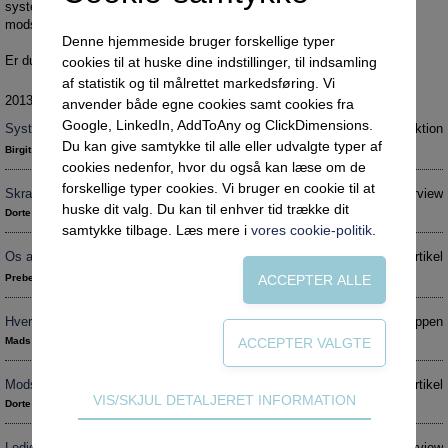
Social retfærdighed
OM VEJLEDERFORUM
systemerne, og hvordan kan man forholde sig til dem: Kan man gøre
modstand? Kan man påvirke dem – måske endda positivt?
Netværk
Abonnement
Denne hjemmeside bruger forskellige typer
Er du ikke tilmeldt VejlederForum? Få en
gratis prøveperiode
.
cookies til at huske dine indstillinger, til indsamling
Intelligens
Kontakt
Tilmelding og prøveperiode
af statistik og til målrettet markedsføring. Vi
Uddannelser under corona
Vilkår og betingelser
Abonnementspriser
2013 nr. 2
anvender både egne cookies samt cookies fra
Google, LinkedIn, AddToAny og ClickDimensions.
Systemernes magt
Introduktion
Vejledningsindsatsen under corona
Du kan give samtykke til alle eller udvalgte typer af
Birgit Heie
Professioner under pres
cookies nedenfor, hvor du også kan læse om de
forskellige typer cookies. Vi bruger en cookie til at
Skrappere lov sætter systemet i klemme
Interview
Frafald
huske dit valg. Du kan til enhver tid trække dit
Dorte Fleron
Veje til virkeligheden
samtykke tilbage. Læs mere i
vores cookie-politik
.
Os alle – eller os og dem?
Artikel
Den kommunale ungeindsats
Preben Brandt
Social mobilitet
Hverdagens helte
Under luppen
Misbrug
Mads Jensen
Praksischok
Modstandsformer i jobcentret
Artikel
Data og dialog
Teknisk
VIS/SKJUL DETALJERET INFORMATION
Dorte Caswell
Borgeren i centrum
Tekniske cookies er nødvendige for hjemmesidens
grundlæggende funktioner som fx navigation,
Ledig bygger bro til systemet
Interview