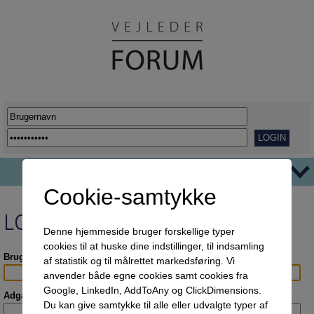
Cookie-samtykke
TEMAER
LOGIN
Ordblindhed
AFVEJE
Denne hjemmeside bruger forskellige typer
cookies til at huske dine indstillinger, til indsamling
Overgange
REPORTAGER
Brugernavn:
af statistik og til målrettet markedsføring. Vi
Her går det godt
VIDENSDELING
anvender både egne cookies samt cookies fra
Google, LinkedIn, AddToAny og ClickDimensions.
Udflytning af uddannelser
KORT OG GODT
Adgangskode:
Du kan give samtykke til alle eller udvalgte typer af