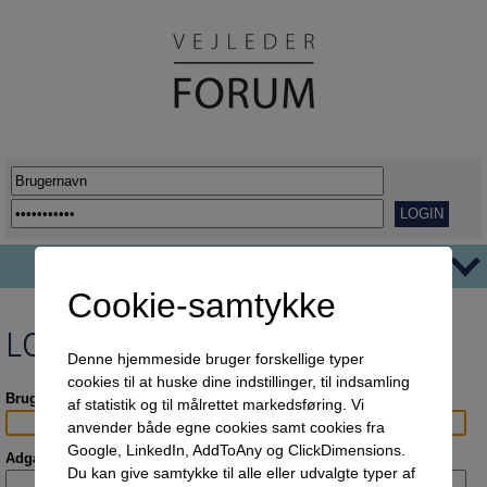
Cookie-samtykke
TEMAER
LOGIN
Ordblindhed
AFVEJE
Denne hjemmeside bruger forskellige typer
cookies til at huske dine indstillinger, til indsamling
Overgange
REPORTAGER
Brugernavn:
af statistik og til målrettet markedsføring. Vi
Her går det godt
VIDENSDELING
anvender både egne cookies samt cookies fra
Google, LinkedIn, AddToAny og ClickDimensions.
Udflytning af uddannelser
KORT OG GODT
Adgangskode:
Du kan give samtykke til alle eller udvalgte typer af