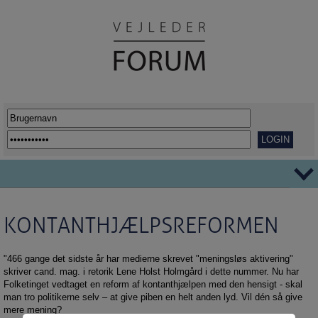
TEMAER
KONTANTHJÆLPSREFORMEN
Ordblindhed
AFVEJE
Overgange
REPORTAGER
"466 gange det sidste år har medierne skrevet "meningsløs aktivering"
skriver cand. mag. i retorik Lene Holst Holmgård i dette nummer. Nu har
Her går det godt
VIDENSDELING
Folketinget vedtaget en reform af kontanthjælpen med den hensigt - skal
Udflytning af uddannelser
KORT OG GODT
man tro politikerne selv – at give piben en helt anden lyd. Vil dén så give
mere mening?