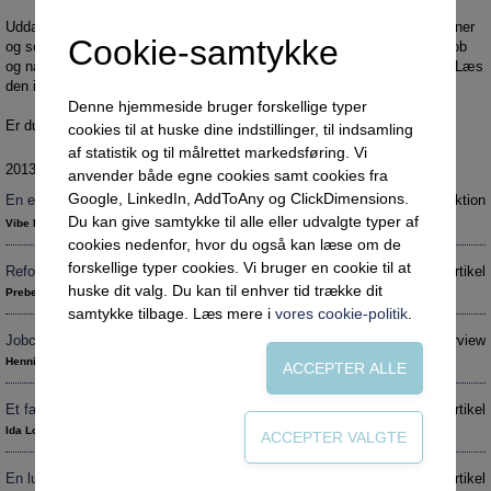
Social retfærdighed
OM VEJLEDERFORUM
Uddannelsespålæg og omsorg. Tommelskruer og tålmodighed. Sanktioner
Netværk
Abonnement
Cookie-samtykke
og socialfaglig indsats. "Krævementalitet" og koordineret hjælp. Nyttejob
og nænsomhed. Alt dette er en del af fortællingen om kontanthjælpen. Læs
Intelligens
Kontakt
Tilmelding og prøveperiode
den i dette nummer.
Denne hjemmeside bruger forskellige typer
Uddannelser under corona
Vilkår og betingelser
Abonnementspriser
Er du ikke tilmeldt VejlederForum? Få en
gratis prøveperiode
.
cookies til at huske dine indstillinger, til indsamling
Vejledningsindsatsen under corona
af statistik og til målrettet markedsføring. Vi
2013 nr.4
anvender både egne cookies samt cookies fra
Professioner under pres
Google, LinkedIn, AddToAny og ClickDimensions.
En eventyrlig reform?
Introduktion
Frafald
Du kan give samtykke til alle eller udvalgte typer af
Vibe Helene Møller-Jensen
cookies nedenfor, hvor du også kan læse om de
Veje til virkeligheden
forskellige typer cookies. Vi bruger en cookie til at
Reform af kontanthjælp lige om hjørnet
Artikel
Den kommunale ungeindsats
huske dit valg. Du kan til enhver tid trække dit
Preben Rohde
samtykke tilbage. Læs mere i
vores cookie-politik
.
Social mobilitet
Jobcentrenes sanktionsregime bør få en ende
Interview
Misbrug
Henning Jørgensen
Praksischok
Et farligt sted
Artikel
Data og dialog
Ida Louise Jervidalo
Borgeren i centrum
En lusket livsnyder der skal piskes til at søge job
Artikel