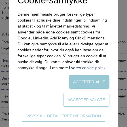
Cookie-samtykke
Social retfærdighed
OM VEJLEDERFORUM
midt imellem, går vi i denne artikelserie blandt andet ombord i nye og
fremstormende teorier – eller er det metoder? - som forandringsteori og
Netværk
Abonnement
Teori U. Find ud af, hvad serien går ud på, hvorfor det vedkommer
Denne hjemmeside bruger forskellige typer
vejledere, og hvem der vil være med til at diskutere forandring nedenfor...
Intelligens
Kontakt
Tilmelding og prøveperiode
cookies til at huske dine indstillinger, til indsamling
af statistik og til målrettet markedsføring. Vi
Uddannelser under corona
Vilkår og betingelser
Abonnementspriser
anvender både egne cookies samt cookies fra
2012 nr. 2
Vejledningsindsatsen under corona
Google, LinkedIn, AddToAny og ClickDimensions.
Forandring
Introduktion
Du kan give samtykke til alle eller udvalgte typer af
Professioner under pres
Birgit Heie
cookies nedenfor, hvor du også kan læse om de
Frafald
forskellige typer cookies. Vi bruger en cookie til at
Hvis din hest er død, så stå af
Interview
huske dit valg. Du kan til enhver tid trække dit
Veje til virkeligheden
Piet Juul Birch
samtykke tilbage. Læs mere i
vores cookie-politik
.
Den kommunale ungeindsats
Der er ikke job til alle!
Interview
Social mobilitet
Steen Hildebrandt
Misbrug
Fleksuddannelsen er den tredje vej
Interview
Praksischok
Niels Glahn
Data og dialog
Fra forandringsparathed til forandringsglæde
Artikel
Teknisk
VIS/SKJUL DETALJERET INFORMATION
Borgeren i centrum
Alexander Kjerulf
Tekniske cookies er nødvendige for hjemmesidens